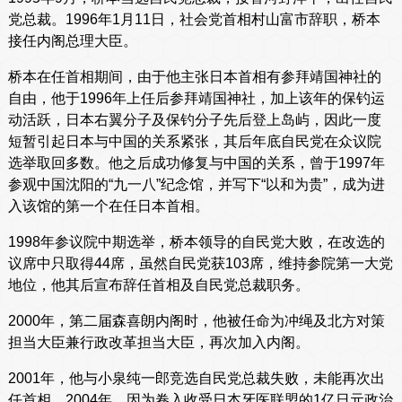
党总裁。1996年1月11日，社会党首相村山富市辞职，桥本
接任内阁总理大臣。
桥本在任首相期间，由于他主张日本首相有参拜靖国神社的
自由，他于1996年上任后参拜靖国神社，加上该年的保钓运
动活跃，日本右翼分子及保钓分子先后登上岛屿，因此一度
短暂引起日本与中国的关系紧张，其后年底自民党在众议院
选举取回多数。他之后成功修复与中国的关系，曾于1997年
参观中国沈阳的“九一八”纪念馆，并写下“以和为贵”，成为进
入该馆的第一个在任日本首相。
1998年参议院中期选举，桥本领导的自民党大败，在改选的
议席中只取得44席，虽然自民党获103席，维持参院第一大党
地位，他其后宣布辞任首相及自民党总裁职务。
2000年，第二届森喜朗内阁时，他被任命为冲绳及北方对策
担当大臣兼行政改革担当大臣，再次加入内阁。
2001年，他与小泉纯一郎竞选自民党总裁失败，未能再次出
任首相。2004年，因为卷入收受日本牙医联盟的1亿日元政治