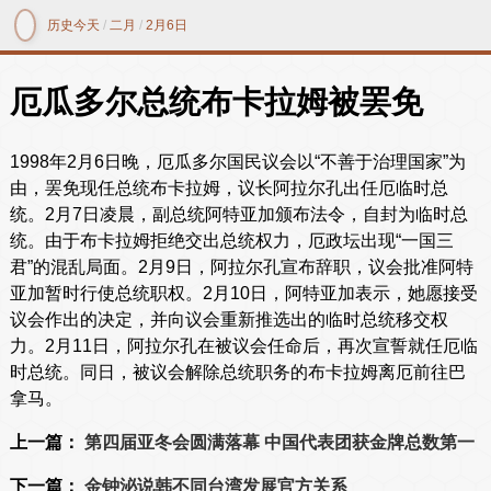
历史今天
/
二月
/
2月6日
厄瓜多尔总统布卡拉姆被罢免
1998年2月6日晚，厄瓜多尔国民议会以“不善于治理国家”为
由，罢免现任总统布卡拉姆，议长阿拉尔孔出任厄临时总
统。2月7日凌晨，副总统阿特亚加颁布法令，自封为临时总
统。由于布卡拉姆拒绝交出总统权力，厄政坛出现“一国三
君”的混乱局面。2月9日，阿拉尔孔宣布辞职，议会批准阿特
亚加暂时行使总统职权。2月10日，阿特亚加表示，她愿接受
议会作出的决定，并向议会重新推选出的临时总统移交权
力。2月11日，阿拉尔孔在被议会任命后，再次宣誓就任厄临
时总统。同日，被议会解除总统职务的布卡拉姆离厄前往巴
拿马。
上一篇：
第四届亚冬会圆满落幕 中国代表团获金牌总数第一
下一篇：
金钟泌说韩不同台湾发展官方关系