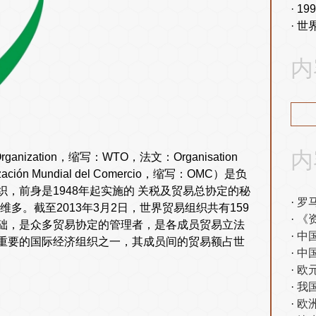
19
世
内
内
ization，缩写：WTO，法文：Organisation
ción Mundial del Comercio，缩写：OMC）是负
，前身是1948年起实施的 关税及贸易总协定的秘
罗
多。截至2013年3月2日，世界贸易组织共有159
《
础，是众多贸易协定的管理者，是各成员贸易立法
中
重要的国际经济组织之一，其成员间的贸易额占世
中
欧
我
欧