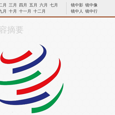
二月
三月
四月
五月
六月
七月
镜中影
镜中像
九月
十月
十一月
十二月
镜中人
镜中行
历史今天
容摘要