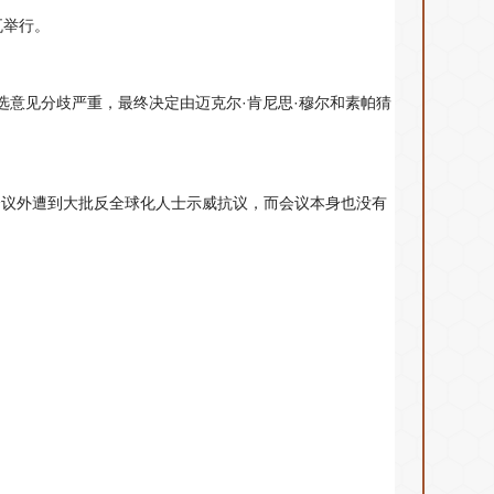
瓦举行。
人选意见分歧严重，最终决定由迈克尔·肯尼思·穆尔和素帕猜
，会议外遭到大批反全球化人士示威抗议，而会议本身也没有