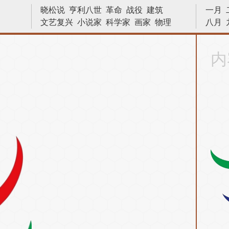
晓松说
亨利八世
革命
战役
建筑
一月
文艺复兴
小说家
科学家
画家
物理
八月
天文学
艺术
发明
巴拿马运河
越战
十字军
十字军东征
数学
物理学
内战
内
中国
宇宙
原子弹
二战
林则徐
法国
文学家
诗人
数学家
苏哈托