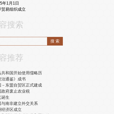
95年1月1日
界贸易组织成立
容搜索
容推荐
马共和国开始使用儒略历
资治通鉴》成书
国－东盟自贸区正式建成
国政府废止农业税
元诞生
国与南非建立外交关系
洲经济区成立