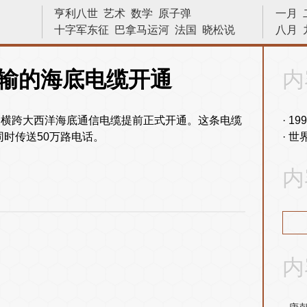
亨利八世
艺术
数学
原子弹
一月
十字军东征
巴拿马运河
法国
晓松说
八月
宇宙
建筑
二战
战役
苏哈托
侵略
发明
内战
革命
物理
文学家
十字军
输的海底电缆开通
内
文艺复兴
中国
物理学
画家
天文学
科学家
诗人
战争
小说家
林则徐
务的横跨大西洋海底通信电缆提前正式开通。这条电缆
19
同时传送50万路电话。
世
内
内