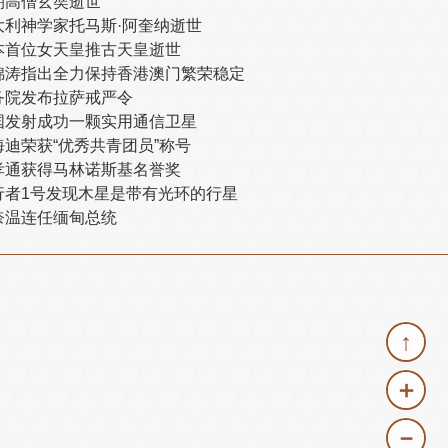
朝高僧玄奘逝世
大利神学家托马斯·阿奎纳逝世
本首位女天皇推古天皇逝世
锦涛指出全力保持香港澳门繁荣稳定
务院发布拉萨戒严令
国发射成功一颗实用通信卫星
海迪荣获“优秀共青团员”称号
孝通获得马林诺斯基名誉奖
行者1号发现木星是带有光环的行星
奈温连任缅甸总统
↑
＋
－