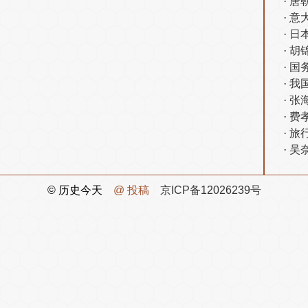
唐
意
日
胡
国
我
张
费
旅
吴
© 历史今天
@ 投稿
京ICP备12026239号