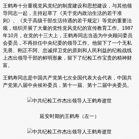
王鹤寿十分重视党风党纪的制度建设和思想建设，与其他领
导同志一起，主持起草了《关于党内政治生活的若干准
则》、《关于高级干部生活待遇的若干规定》等党的重要法
规，组织开展了大量的党性党风党纪的宣传教育工作。1987
年10月，在党的十三大上，王鹤寿同志当选为中央顾问委员
会委员，不再担任中央纪委的领导工作。他留下了一个无私
无畏、刚正不阿、忠诚捍卫党的原则和人民利益的纪检战线
上杰出领导干部的鲜明形象，留下了纪检工作宝贵的精神财
富。
王鹤寿同志是中国共产党第七次全国代表大会代表，中国共
产党第八届中央候补委员，第十一届、第十二届中央委员。
延安时期的王鹤寿（左一）