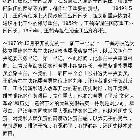
织部门建成为干部之家，在发展壮大党的干部队伍，增强干
部队伍的团结等方面，都作出了重要的贡献。 1949年5
月，王鹤寿任东北人民政府工业部部长，担负起重点恢复和
建设东北工业的领导重任。1952年，王鹤寿调任国家重工业
部部长。1956年，王鹤寿担任冶金工业部部长。
在1978年12月召开的党的十一届三中全会上，王鹤寿被选为
恢复重建的中共中央纪律检查委员会副书记，以后又担任中
央纪委常务书记、第二书记。在此期间，他兼任中央审查林
彪、江青反革命集团案件领导小组副组长、全国整党指导委
员会副主任。在党的十一届四中全会上被补选为中央委员。
王鹤寿在中央纪委领导岗位上的九年，正值我党处于拨乱反
正、正本清源和进入改革开放的新的历史时期，端正党风、
维护党纪的任务艰巨，责任重大。他参加领导了平反“文化大
革命”和历史上遗留下来的大量冤假错案，特别是刘少奇、瞿
秋白、潘汉年等同志的重大冤假错案的工作。他以对历史负
责、对党和人民负责的高度政治责任感，以大无畏的勇气，
坚持原则，排除干扰，有冤必平，有错必纠，还历史以本来
面目。