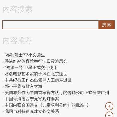
内容搜索
内容推荐
“布鞋院士”李小文诞生
香港红勘体育馆举行沈殿霞追思会
“资源一号”卫星正式交付使用
著名电影艺术家凌子风在北京逝世
中共纪检工作杰出领导人王鹤寿逝世
邓小平骨灰撒入大海
美国雅芳作为中国首家官方认可的传销公司正式登陆广州
中国青海省西宁元宵观灯惨案
中国向联合国递交《儿童权利公约》的批准书
＋
我国与科特迪瓦建立外交关系
－