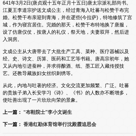
641年3月2日(唐贞观十五年正月十五日)唐太宗派礼部尚书。
江夏王李道宗护送文成公主，经过青海入吐蕃与松赞干布完
婚。松赞干布亲迎到青海，并在逻些(今拉萨)，特地修筑了宫
城，作为寝宫居住。完婚的那天，松赞干布特地换了唐服，
设了仿唐仪仗，按唐人的礼仪，祭天地，夫妻双拜，然后进
入洞房。
文成公主从大唐带去了大批生产工具、菜种、医疗器械以及
经。史、诗文、历算、医药和工艺等书籍。唐高宗初年，她
又从内地引进蚕种，并求得酿酒、纸、墨工匠入藏传授技
艺。还教导藏族妇女丝织刺绣等。
从此，内地与吐著的经济。文化交流更加频繁、广泛。吐蕃
的贵族子弟入长安学习《诗》、《书》的人数亦不断增多，
使吐善出现了一片欣欣向荣的景象。
上一篇：
“布鞋院士”李小文诞生
下一篇：
香港红勘体育馆举行沈殿霞追思会