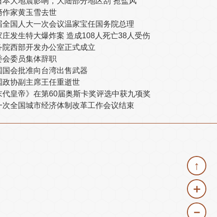
日本大地震影响，大陆部分地区刮“抢盐风”
裔作家黄玉雪去世
届全国人大一次会议温家宝任国务院总理
家庄发生特大爆炸案 造成108人死亡38人受伤
务院西部开发办公室正式成立
委会委员集体辞职
国国会批准向台湾出售武器
国政协副主席王任重逝世
末代皇帝》在第60届奥斯卡奖评选中获九项奖
一次全国城市经济体制改革工作会议结束
↑
＋
－