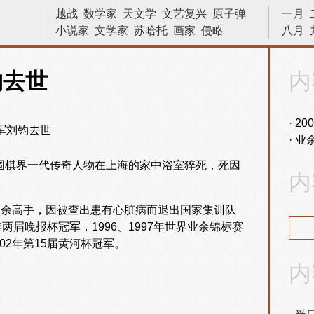
越战
数学家
天文学
文艺复兴
原子弹
一月
小说家
文学家
苏哈托
画家
侵略
八月
亨利八世
二战
物理学
晓松说
巴拿马运河
科学家
数学
物理
林则徐
钧去世
内
战争
发明
革命
战役
建筑
诗人
内战
中国
法国
十字军
十字军东征
20
业
中国围棋界一代传奇人物在上海的家中浴室猝死，死因
内
的业余高手，因被查出患有心脏病而退出国家集训队
两届晚报杯冠军，1996、1997年世界业余锦标赛
02年第15届黄河杯冠军。
内