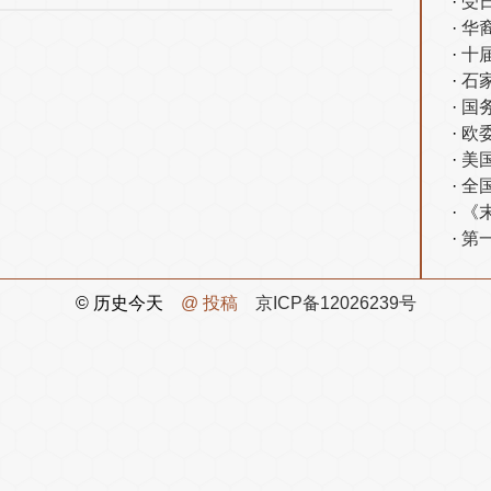
受
华
十
石
国
欧
美
全
《
第
© 历史今天
@ 投稿
京ICP备12026239号