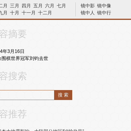
二月
三月
四月
五月
六月
七月
镜中影
镜中像
九月
十月
十一月
十二月
镜中人
镜中行
历史今天
容摘要
04年3月16日
余围棋世界冠军刘钧去世
容搜索
容推荐