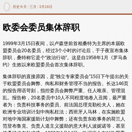
历史今天
/
三月
/
3月16日
欧委会委员集体辞职
1999年3月15日夜间，以卢森堡前首相桑特为主席的本届欧
盟委员会20名委员，经过3个小时的讨论后，于子夜宣布集体
辞职，桑特称它是个“政治行动”。这是自1958年1月《罗马条
约》生效以来欧盟委员会首次集体辞职。
集体辞职的直接原因，是“独立专家委员会”15日下午提出的关
于欧盟委员会舞弊、徇私和财务管理不当的报告。长达146页
的报告用语苛刻，指控委员会舞弊严重、任人唯亲、管理混
乱。报告称，20名委员中10人不同程度地卷入丑闻，最严重
者为：负责科技事务的委员、前法国总理克勒松夫人，她在
欧洲专业培训计划中徇私枉法；西班牙人马林，在实施欧盟
对地中海国家援助计划中舞弊；还有负责东欧事务的荷兰人
范登布鲁克、负责人道主义援助的意大利人波妮诺等，甚至