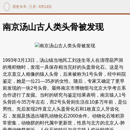
历史今天
/
三月
/
3月13日
南京汤山古人类头骨被发现
1993年3月13日，汤山镇当地民工刘连生等人在清理葫芦洞
的堆积物时，发现一具保存相当完好的头盖骨化石。这是与
北京直立人相像的猿人头骨，后来被称为1号头骨，经中科院
鉴定，她是一位21—35岁的女性。随后，专家又确定了更早
前发现的一块2号头骨。最终南京市博物馆与北京大学考古系
合作进行了发掘。当时的研究与鉴定结果表明，南京猿人1号
头骨距今35万年左右，而2号头骨则生活在10多万年前，是位
男性。先后发现2件直立人头盖骨化石和1枚直立人牙齿化
石，发掘及拣选出哺乳动物化石2000余件。动物化石堆积异
常密集，动物群的时代属中更新世，性质与北方的北京人-肿
骨鹿动物群相近。人化石的特征与北京猿人也比较接近。