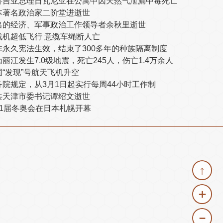
鲁吉亚总理日瓦尼亚在公寓中因天然气泄漏中毒死亡
本著名政治家二阶堂进逝世
出的经济、军事政治工作领导者余秋里逝世
战机超低飞行 意缆车绳断人亡
非永久宪法生效，结束了300多年的种族隔离制度
丽江发生7.0级地震，死亡245人，伤亡1.4万余人
国“发现”号航天飞机升空
务院规定，从3月1日起实行每周44小时工作制
共天津市委书记谭绍文逝世
11届冬奥会在日本札幌开幕
↑
＋
－