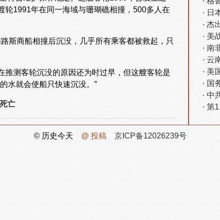
格
1991年在同一海域与珊瑚礁相撞，500多人在
日
杰
美
与塞浦路斯商船相撞后沉没，几乎所有乘客都被救起，只
南
云南
美
在推测客轮沉没的原因还为时过早，但这艘客轮是
国
的水就会使船只快速沉没。”
中
死亡
第
© 历史今天
@ 投稿
京ICP备12026239号