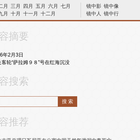
二月
三月
四月
五月
六月
七月
镜中影
镜中像
九月
十月
十一月
十二月
镜中人
镜中行
历史今天
容摘要
06年2月3日
及客轮“萨拉姆９８”号在红海沉没
容搜索
容推荐