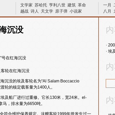
文学家
苏哈托
亨利八世
建筑
革命
一月
越战
诗人
天文学
原子弹
小说家
八月
文艺复兴
战役
物理
战争
画家
中国
侵略
发明
十字军东征
物理学
林则徐
红海沉没
内
巴拿马运河
数学
二战
十字军
内战
晓松说
科学家
数学家
法国
20
埃
内
及客轮在红海沉没
埃及客轮名为“Al Salam Boccaccio
艘渡轮的核定载客量为1400人。
990年在埃及船厂进行过重修。它长130米，宽24米。el-
内
拿马，排水量为6650吨。
全符合维护保养规定。这艘客轮1999年曾发生过一