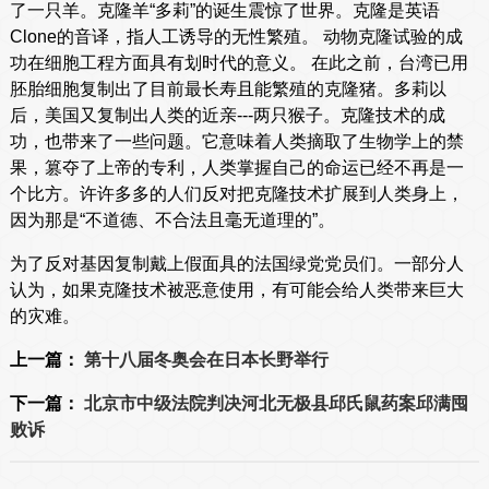
了一只羊。克隆羊“多莉”的诞生震惊了世界。克隆是英语
Clone的音译，指人工诱导的无性繁殖。 动物克隆试验的成
功在细胞工程方面具有划时代的意义。 在此之前，台湾已用
胚胎细胞复制出了目前最长寿且能繁殖的克隆猪。多莉以
后，美国又复制出人类的近亲---两只猴子。克隆技术的成
功，也带来了一些问题。它意味着人类摘取了生物学上的禁
果，篡夺了上帝的专利，人类掌握自己的命运已经不再是一
个比方。许许多多的人们反对把克隆技术扩展到人类身上，
因为那是“不道德、不合法且毫无道理的”。
为了反对基因复制戴上假面具的法国绿党党员们。一部分人
认为，如果克隆技术被恶意使用，有可能会给人类带来巨大
的灾难。
上一篇：
第十八届冬奥会在日本长野举行
下一篇：
北京市中级法院判决河北无极县邱氏鼠药案邱满囤
败诉