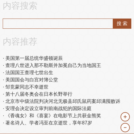
内容搜索
内容推荐
美国第一届总统华盛顿诞辰
查理八世进入那不勒斯并加冕自己为当地国王
法国国王查理七世出生
美国国会与白宫对簿公堂
邹竞蒙同志不幸逝世
第十八届冬奥会在日本长野举行
北京市中级法院判决河北无极县邱氏鼠药案邱满囤败诉
安理会决定设立审判前南战犯的国际法庭
《香魂女》和《喜宴》在电影节上共获金熊奖
＋
著名诗人、学者冯至在京逝世，享年87岁
－