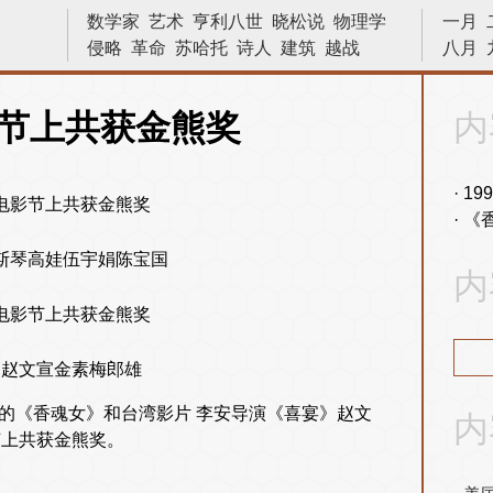
数学家
艺术
亨利八世
晓松说
物理学
一月
侵略
革命
苏哈托
诗人
建筑
越战
八月
内战
巴拿马运河
法国
物理
十字军东征
战争
中国
数学
天文学
节上共获金熊奖
内
文学家
画家
二战
战役
宇宙
原子弹
发明
十字军
林则徐
小说家
19
《
斯琴高娃伍宇娟陈宝国
内
：赵文宣金素梅郎雄
主演的《香魂女》和台湾影片 李安导演《喜宴》赵文
内
节上共获金熊奖。