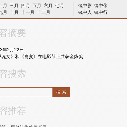
二月
三月
四月
五月
六月
七月
镜中影
镜中像
九月
十月
十一月
十二月
镜中人
镜中行
历史今天
容摘要
93年2月22日
香魂女》和《喜宴》在电影节上共获金熊奖
容搜索
容推荐