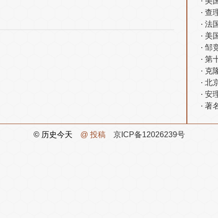
美
查
法
美
邹
第
克
北
安
著
© 历史今天
@ 投稿
京ICP备12026239号