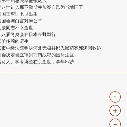
国第一届总统华盛顿诞辰
理八世进入那不勒斯并加冕自己为当地国王
国国王查理七世出生
国国会与白宫对簿公堂
竞蒙同志不幸逝世
十八届冬奥会在日本长野举行
隆羊多莉的诞生
京市中级法院判决河北无极县邱氏鼠药案邱满囤败诉
理会决定设立审判前南战犯的国际法庭
名诗人、学者冯至在京逝世，享年87岁
↑
＋
－