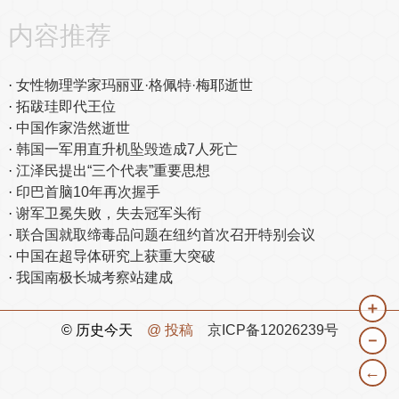
内容推荐
女性物理学家玛丽亚·格佩特·梅耶逝世
拓跋珪即代王位
中国作家浩然逝世
韩国一军用直升机坠毁造成7人死亡
江泽民提出“三个代表”重要思想
印巴首脑10年再次握手
谢军卫冕失败，失去冠军头衔
联合国就取缔毒品问题在纽约首次召开特别会议
中国在超导体研究上获重大突破
我国南极长城考察站建成
＋
© 历史今天
@ 投稿
京ICP备12026239号
－
←