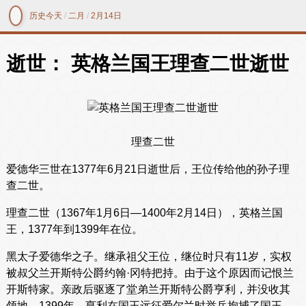
历史今天
/
二月
/
2月14日
逝世： 英格兰国王理查二世逝世
理查二世
爱德华三世在1377年6月21日逝世后，王位传给他的孙子理
查二世。
理查二世（1367年1月6日—1400年2月14日），英格兰国
王，1377年到1399年在位。
黑太子爱德华之子。继承祖父王位，继位时只有11岁，实权
被叔父兰开斯特公爵约翰·冈特把持。由于这个原因而记恨兰
开斯特家。亲政后驱逐了堂弟兰开斯特公爵亨利，并没收其
领地。1399年，亨利在国王远征爱尔兰时举兵拘捕了国王，