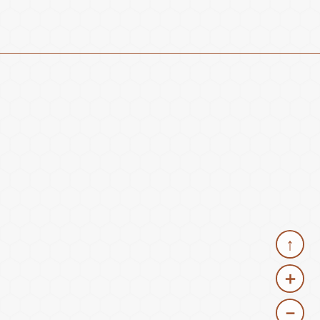
↑
＋
－