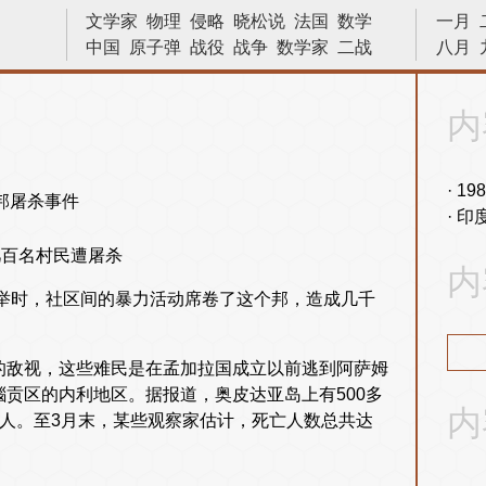
文学家
物理
侵略
晓松说
法国
数学
一月
中国
原子弹
战役
战争
数学家
二战
八月
诗人
建筑
革命
物理学
小说家
艺术
十字军东征
越战
发明
宇宙
画家
内
文艺复兴
林则徐
天文学
巴拿马运河
亨利八世
苏哈托
科学家
19
印
几百名村民遭屠杀
内
选举时，社区间的暴力活动席卷了这个邦，造成几千
的敌视，这些难民是在孟加拉国成立以前逃到阿萨姆
瑙贡区的内利地区。据报道，奥皮达亚岛上有500多
内
0人。至3月末，某些观察家估计，死亡人数总共达