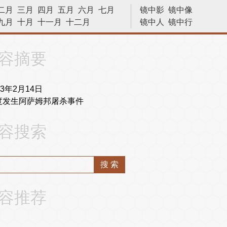
二月
三月
四月
五月
六月
七月
镜中影
镜中像
九月
十月
十一月
十二月
镜中人
镜中行
历史今天
容摘要
83年2月14日
度发生阿萨姆邦屠杀事件
容搜索
容推荐