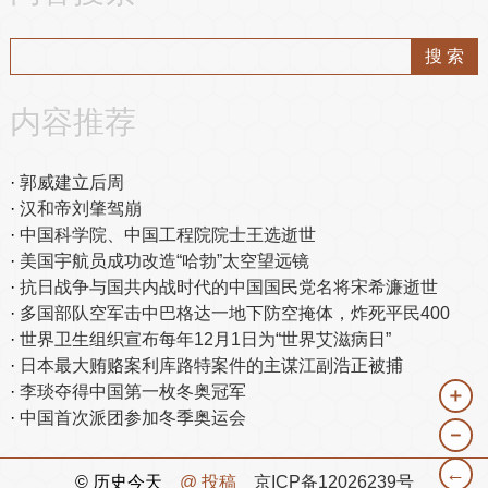
内容推荐
郭威建立后周
汉和帝刘肇驾崩
中国科学院、中国工程院院士王选逝世
美国宇航员成功改造“哈勃”太空望远镜
抗日战争与国共内战时代的中国国民党名将宋希濂逝世
多国部队空军击中巴格达一地下防空掩体，炸死平民400
世界卫生组织宣布每年12月1日为“世界艾滋病日”
日本最大贿赂案利库路特案件的主谋江副浩正被捕
李琰夺得中国第一枚冬奥冠军
＋
中国首次派团参加冬季奥运会
－
←
© 历史今天
@ 投稿
京ICP备12026239号