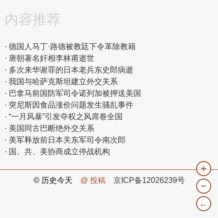
内容推荐
德国人马丁·路德被教廷下令革除教籍
唐朝著名奸相李林甫逝世
多次来华谢罪的日本老兵东史郎病逝
我国与哈萨克斯坦建立外交关系
巴拿马前国防军司令诺列加被押送美国
突尼斯因食品涨价问题发生骚乱事件
“一月风暴”引发夺权之风席卷全国
美国同古巴断绝外交关系
美军释放前日本关东军司令南次郎
国、共、美协商成立停战机构
＋
© 历史今天
@ 投稿
京ICP备12026239号
－
←