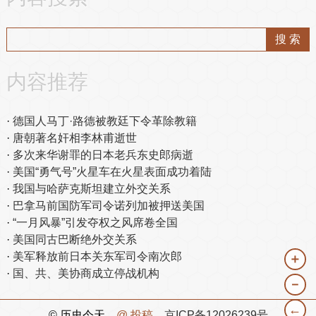
内容推荐
德国人马丁·路德被教廷下令革除教籍
唐朝著名奸相李林甫逝世
多次来华谢罪的日本老兵东史郎病逝
美国“勇气号”火星车在火星表面成功着陆
我国与哈萨克斯坦建立外交关系
巴拿马前国防军司令诺列加被押送美国
“一月风暴”引发夺权之风席卷全国
美国同古巴断绝外交关系
美军释放前日本关东军司令南次郎
＋
国、共、美协商成立停战机构
－
←
© 历史今天
@ 投稿
京ICP备12026239号