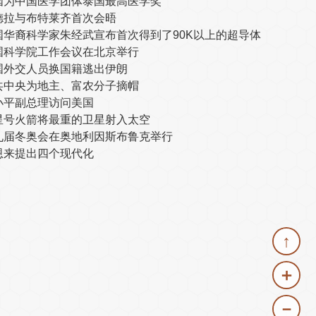
国为中国医学团体泰国最高医学奖
德拉与布特莱齐首次会晤
国华裔科学家朱经武宣布首次得到了90K以上的超导体
国科学院工作会议在北京举行
国外交人员换国籍逃出伊朗
共中央为地主、富农分子摘帽
小平副总理访问美国
星号火箭将最重的卫星射入太空
九届冬奥会在奥地利因斯布鲁克举行
恩来提出四个现代化
↑
＋
－