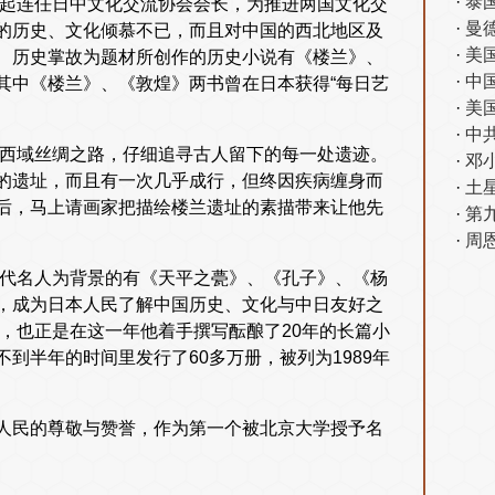
泰
年起连任日中文化交流协会会长，为推进两国文化交
曼
的历史、文化倾慕不已，而且对中国的西北地区及
美
、历史掌故为题材所创作的历史小说有《楼兰》、
中
其中《楼兰》、《敦煌》两书曾在日本获得“每日艺
美
中
的西域丝绸之路，仔细追寻古人留下的每一处遗迹。
邓
的遗址，而且有一次几乎成行，但终因疾病缠身而
土
后，马上请画家把描绘楼兰遗址的素描带来让他先
第
周
古代名人为背景的有《天平之甍》、《孔子》、《杨
，成为日本人民了解中国历史、文化与中日友好之
术，也正是在这一年他着手撰写酝酿了20年的长篇小
到半年的时间里发行了60多万册，被列为1989年
人民的尊敬与赞誉，作为第一个被北京大学授予名