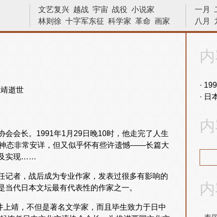
文艺复兴
越战
宇宙
战役
小说家
一月
林则徐
十字军东征
科学家
革命
画家
八月
侵略
晓松说
发明
天文学
数学
建筑
艺术
诗人
原子弹
亨利八世
苏哈托
内
数学家
巴拿马运河
内战
中国
文学家
十字军
物理学
战争
二战
19
日
像
内
会长。1991年1月29日晚10时，他走完了人生
候神态非常安详，但又似乎怀有些许遗憾——长篇大
及实现……
任记者，战后成为专业作家，发表过很多有影响的
内
是当代日本文坛最有代表性的作家之一。
的井上靖，不但是著名文学家，而且毕生致力于日中