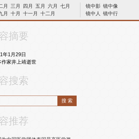
二月
三月
四月
五月
六月
七月
镜中影
镜中像
九月
十月
十一月
十二月
镜中人
镜中行
历史今天
容摘要
91年1月29日
本作家井上靖逝世
容搜索
容推荐