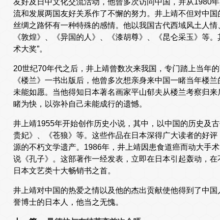
友好及日中文化交流活动，他曾多次访问中国，并从1980
流和发展两国友好关系作了不懈的努力。井上靖不但对中国
丝绸之路怀有一种特殊的感情。他以我国古代西域风土人情
《敦煌》、《异国的人》、《漆胡尊》、《昆仑采玉》等。
术大奖”。
20世纪70年代之后，井上靖曾数次来我国，专门踏上当年
《楼兰》一书出版后，他曾多次想亲身来中国一睹当年楼兰
未能如愿。当他得知日本著名画家平山郁夫从楼兰考察归来
睹为快，以弥补自己未能成行的遗憾。
井上靖1955年开始创作历史小说，其中，以中国的历史及
贵妃》、《苍狼》等。这些作品在日本深得广大读者的好评
源的不朽文学遗产。1986年，井上靖因患食道癌而动大手
说《孔子》。这部著作一经发表，立即在日本引起轰动，在不
日本文艺类十大畅销书之首。
井上靖对中国的热爱之情以及他的杰出贡献使他得到了中国
誉博士的日本人，他当之无愧。