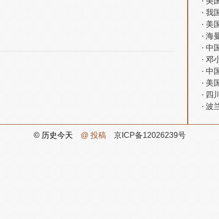
美
我
美
海
中
邓
中
美
四
波
© 历史今天
@ 投稿
京ICP备12026239号