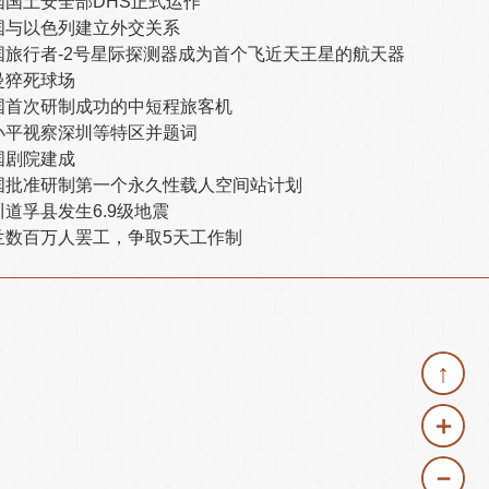
国国土安全部DHS正式运作
国与以色列建立外交关系
国旅行者-2号星际探测器成为首个飞近天王星的航天器
曼猝死球场
国首次研制成功的中短程旅客机
小平视察深圳等特区并题词
国剧院建成
国批准研制第一个永久性载人空间站计划
川道孚县发生6.9级地震
兰数百万人罢工，争取5天工作制
↑
＋
－