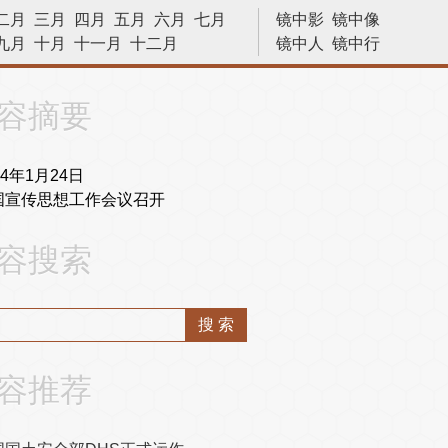
二月
三月
四月
五月
六月
七月
镜中影
镜中像
九月
十月
十一月
十二月
镜中人
镜中行
历史今天
容摘要
94年1月24日
国宣传思想工作会议召开
容搜索
容推荐