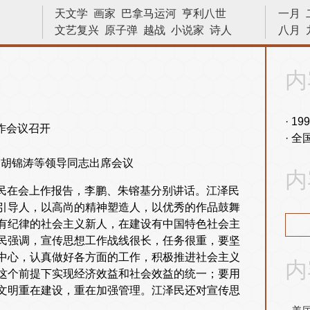
天文学
画家
巴拿马运河
亨利八世
一月
文艺复兴
原子弹
越战
小说家
诗人
八月
十字军
二战
艺术
林则徐
苏哈托
宇宙
物理
侵略
发明
战役
数学家
中国
内
物理学
内战
数学
建筑
文学家
革命
科学家
法国
晓松说
19
全
、胡锦涛等领导同志出席会议
内
泽民在会上作报告，李鹏、朱镕基分别讲话。江泽民
引导人，以高尚的精神塑造人，以优秀的作品鼓舞
有纪律的社会主义新人，在建设有中国特色社会主
民强调，宣传思想工作战线很长，任务很重，要坚
中心，认真做好各方面的工作，积极推进社会主义
内
这个前提下实现经济效益和社会效益的统一；要用
文明重在建设，重在加强管理。江泽民还对宣传思