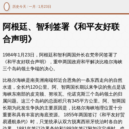
历史今天
/
一月
/
1月23日
阿根廷、智利签署《和平友好联
合声明》
1984年1月23日，阿根廷和智利两国外长在梵帝冈签署了
《和平友好联合声明》，重申两国政府和平解决比格尔海峡
三个岛屿领土争端的决心。
比格尔海峡是南美洲南端邻近合恩角的一条东西走向的自然
水道，全长约120公里。阿、智两国长期以来争议的焦点是该
海峡东南部的皮克顿、努埃瓦、伦诺克斯三个岛屿领土的归
属问题。这三个岛屿的总面积只有345平方公里。阿、智两国
长期为此发生争执的主要原因是，比格尔海峡地理位置十分
重要和具有丰富的海底资源。 1855年两国签订《和平友好贸
易通航条约》时，只笼统承认双方脱离西班牙统治时各自的
边界。1881年签订边界条约和1893年签订附加议定书时，也