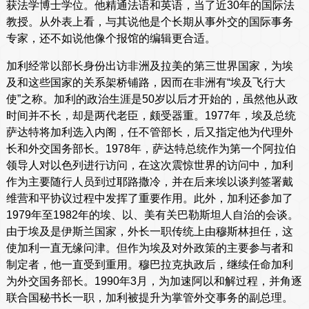
获法学博士学位。他精通法语和英语，当了近30年的国际法
教授。从外表上看，与其说他是个长期从事外交的国际事务
专家，还不如说他像个报馆的编辑更合适。
加利经常以部长身份出访非洲及拉美的第三世界国家，为埃
及和这些国家的关系架桥铺路，因而在非洲有“埃及飞行大
使”之称。加利的政治生涯是50岁以后才开始的，虽然他从政
时间并不长，却是两代老臣，颇受器重。1977年，埃及总统
萨达特将加利选入内阁，任不管部长，后又指定他为代理外
长和外交国务部长。1978年，萨达特总统作为第一个阿拉伯
领导人对以色列进行访问，在这次震惊世界的访问中，加利
作为主要随行人员到过耶路撒冷，并在后来埃以谈判签署戴
维营和平协议过程中发挥了重要作用。此外，加利还参加了
1979年至1982年的埃、以、美有关巴勒斯坦人自治的会谈。
由于埃及是伊斯兰国家，外长一职传统上由穆斯林担任，这
使加利一直无缘问津。但作为埃及对外政策的主要参与者和
制定者，他一直受到重用。穆巴拉克执政后，继续任命加利
为外交国务部长。1990年3月，为加速阿以和解过程，并角逐
联合国秘书长一职，加利被提升为掌管外交事务的副总理。