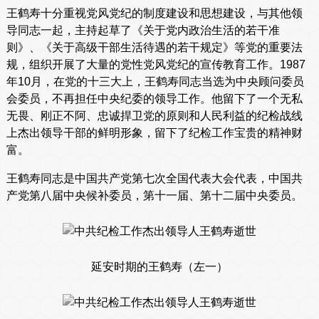
王鹤寿十分重视党风党纪的制度建设和思想建设，与其他领
导同志一起，主持起草了《关于党内政治生活的若干准
则》、《关于高级干部生活待遇的若干规定》等党的重要法
规，组织开展了大量的党性党风党纪的宣传教育工作。1987
年10月，在党的十三大上，王鹤寿同志当选为中央顾问委员
会委员，不再担任中央纪委的领导工作。他留下了一个无私
无畏、刚正不阿、忠诚捍卫党的原则和人民利益的纪检战线
上杰出领导干部的鲜明形象，留下了纪检工作宝贵的精神财
富。
王鹤寿同志是中国共产党第七次全国代表大会代表，中国共
产党第八届中央候补委员，第十一届、第十二届中央委员。
延安时期的王鹤寿（左一）