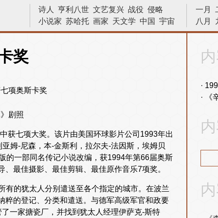
诗人
亨利八世
文艺复兴
战役
侵略
一月
小说家
苏哈托
画家
天文学
中国
宇宙
八月
物理学
十字军东征
十字军
数学家
建筑
法国
发明
内战
晓松说
二战
卡奖
内
战争
科学家
巴拿马运河
越战
原子弹
革命
物理
林则徐
艺术
19
《
单》剧照
内
评选中获七项大奖。该片由美国环球影片公司1993年出
亚姆-尼森，本-金斯利，拉尔夫-法因斯，埃姆贝
出版的一部同名传记小说改编，获1994年第66届奥斯
导、最佳摄影、最佳剪辑、最佳原作音乐7项奖。
内
境内所有的犹太人分别遣送至各个指定的城市。在波兰
纳粹的登记、分类和遣送。与德军高级军官和政要
管了一家搪瓷厂，并找到犹太人经理伊萨克-斯特