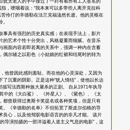
位犹太老人的手中接过了一封有着所有工人签名的
戒指，哽咽着说：“我本来可以多带些人离开克拉科
、孤苦伶仃的辛德勒在法兰克福溘然长逝。他的灵柩在
冷。
叙事具有强烈的历史真实感；在表现手法上，影片
片的艺术个性十分突出，风格凝重而细腻。在音乐
与画面内容若即若离的关系中，强调一种内在含蓄
，偶尔辅之以彩色（小姑娘的红裙和结尾时的转为
时，他曾因此感到羞耻。而在他的心灵深处，又因为
了沉重的阴影。正是这种“犹人情结”，使他以长达
描写法西斯种族大屠杀的正剧。 自从1971年执导
，其中的《大白鲨》、《外星人》、《紫色》、《太
，都曾获得过奥斯卡奖提名或各种奖项，但是只有
奖。《辛德勒的名单》不但拓宽了斯皮尔伯格的导
术良心，以及他驾驭电影语言的的非凡才能。 该片
的导演拍摄的一部洋溢着人道主义气息的电影”，这