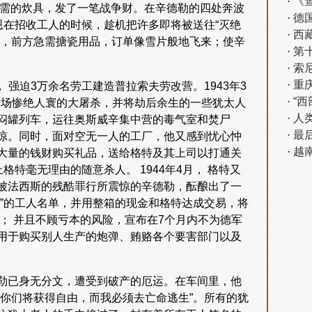
《
急需的炊具，发了一笔战争财。在辛德勒的四处奔波
德
恩在招收工人的时候，趁机把许多即将被送往“灭绝
西藏
发，前方急需搪瓷用品，订单像雪片般地飞来；使辛
第
索
重
， 强迫3万余名劳工建造普拉索夫劳改营。1943年3
“
一场惨绝人寰的大屠杀，并将劫后余生的一些犹太人
人
闷罐列车，运往奥斯威辛集中营的毒气室和焚尸
最
惊。同时，面对空无一人的工厂，他又感到忧心忡
越
大量的钱财购买礼品，送给格特及其上司以打通关
特毫无理由的随意杀人。 1944年4月， 格特又
被法西斯的残酷罪行所震惊的辛德勒，酝酿出了一
”的工人名单，并用整箱的现金和格特达成交易，将
内； 并且不顾亏本的风险，宣布在7个月内不为德军
用于购买别人生产的炮弹、贿赂各个要害部门以及
勒已身无分文，遭受到破产的厄运。在车间里，他
你们将获得自由，而我必须去亡命逃生”。所有的犹