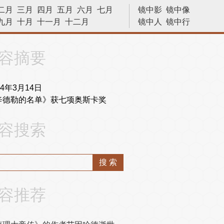
二月
三月
四月
五月
六月
七月
镜中影
镜中像
九月
十月
十一月
十二月
镜中人
镜中行
历史今天
容摘要
94年3月14日
辛德勒的名单》获七项奥斯卡奖
容搜索
容推荐