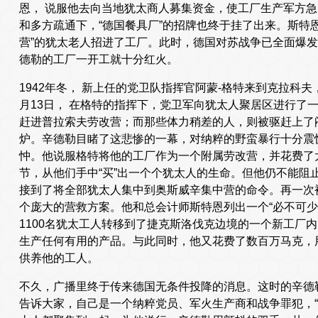
恩， 说服他去向当地犹太商人募集资金，使工厂生产军方
和多方疏通下，“德国餐具厂”的招牌也终于挂了出来。斯特
营”的犹太老人招进了工厂。此时，德国对苏战争已全面爆
德勒的工厂一开工就十分红火。
1942年冬， 新上任的党卫队指挥官阿蒙-格特来到克拉科夫
月13日， 在格特的指挥下，党卫军向犹太人聚居区进行了
赶进普拉索夫劳改营；而那些体力稍差的人，则被驱赶上了
炉。辛德勒目睹了这悲惨的一幕，对纳粹的野蛮暴行十分震
忡。他说服格特将他的工厂作为一个附属劳改营，并花费了
节，从他们手中“买”出一个个犹太人的生命。但他仍不能阻止格
接到了将全部犹太人集中到奥斯威辛集中营的命令。再一次
个庞大的营救方案。他和总会计师斯特恩列出一个“必不可少
1100名犹太工人转移到了捷克斯洛伐克边境的一个新工厂
生产任何有用的产品。与此同时，他又花费了数百万马克，
供养他的工人。
不久，广播里终于传来德国无条件投降的消息。这时的辛德
告诉大家，自己是一个纳粹党员、军火生产商和战争罪犯，“