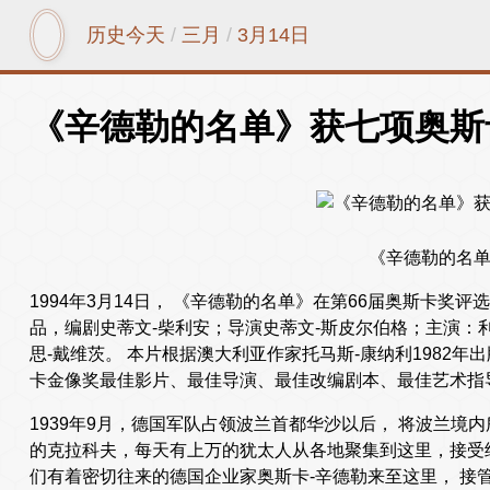
历史今天
/
三月
/
3月14日
《辛德勒的名单》获七项奥斯
《辛德勒的名
1994年3月14日， 《辛德勒的名单》在第66届奥斯卡奖
品，编剧史蒂文-柴利安；导演史蒂文-斯皮尔伯格；主演：利
思-戴维茨。 本片根据澳大利亚作家托马斯-康纳利1982年
卡金像奖最佳影片、最佳导演、最佳改编剧本、最佳艺术指
1939年9月，德国军队占领波兰首都华沙以后， 将波兰
的克拉科夫，每天有上万的犹太人从各地聚集到这里，接受
们有着密切往来的德国企业家奥斯卡-辛德勒来至这里， 接