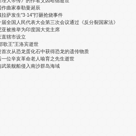
查理大帝传》的作者艾因哈德逝世
国作曲家泰勒曼诞辰
拉萨发生“3·14”打砸抢烧事件
十届全国人民代表大会第三次会议通过《反分裂国家法》
尼亚被推举为印度国大党主席
庆直辖市设立
西部歌王”王洛宾逝世
类首次从恐龙蛋化石中获得恐龙的遗传物质
后一位辛亥革命老人喻育之先生逝世
南武装舰船侵入南沙群岛海域