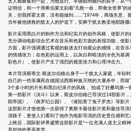
太人都聚集到一起，为他送行。辛德勒用颤抖的双手，从一
证明信，和一个用希伯莱文刻着“凡救一命，即救全世界”的
夫，但我挥霍太甚，没有能做到……”1974年，商场失意
当年被他拯救的犹太人的护送下，安葬于犹太教圣地耶路撒
影片采用黑白片的制作方法和纪实片的创作风格，使影片的
充分调动电影综合艺术在音乐和色彩方面的表现功能，使影
方面，影片强调通过客观的叙述去打动观众的感情，在音乐
的情感张力；在色彩的运用上，以灰白和暗淡的冷色为基调
彩色片），使影片产生了强烈的视觉张力和心理冲击力。
本片导演斯蒂文-斯皮尔伯格出身于一个犹太人家庭，年轻
自己的一些亲属死在德国法西斯种族灭绝的大屠杀中，而留下
3个多小时的片长和黑白纪录片的风格， 拍成了好桑坞第一部
第一部影片《决斗》以来，斯皮尔伯格已导演过14部影片
阳帝国》、《侏罗纪公园》、《谁陷害了兔子罗杰》等影片
这部影片才使他第一次获得了奥斯卡最佳影片奖和最佳导演
演路子，更使人们看到了他作为电影导演的历史责任感和艺
上映后，国际影评界盛赞这部影片是“一位充满人道主义精神
是对他的更高奖赏。