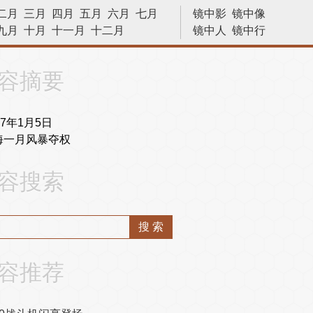
二月
三月
四月
五月
六月
七月
镜中影
镜中像
九月
十月
十一月
十二月
镜中人
镜中行
历史今天
容摘要
67年1月5日
海一月风暴夺权
容搜索
容推荐