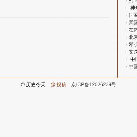
歼
“
国
我
在
北
邓
艾
“
中
© 历史今天
@ 投稿
京ICP备12026239号