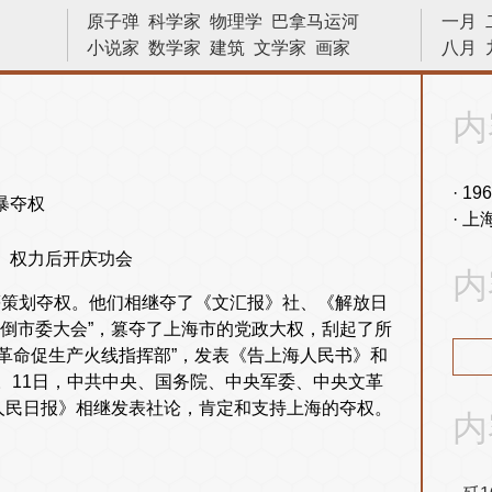
原子弹
科学家
物理学
巴拿马运河
一月
小说家
数学家
建筑
文学家
画家
八月
林则徐
苏哈托
天文学
宇宙
数学
侵略
二战
越战
艺术
十字军
文艺复兴
内
亨利八世
中国
革命
发明
晓松说
战役
战争
十字军东征
诗人
法国
19
上
》权力后开庆功会
内
文等策划夺权。他们相继夺了《文汇报》社、《解放日
倒市委大会”，篡夺了上海市的党政大权，刮起了所
抓革命促生产火线指挥部”，发表《告上海人民书》和
。11日，中共中央、国务院、中央军委、中央文革
人民日报》相继发表社论，肯定和支持上海的夺权。
内