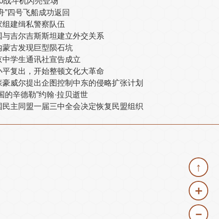
10战斗机闪亮登场
神舟”四号飞船成功返回
家组建缉私警察队伍
国与吉尔吉斯斯坦建立外交关系
内蒙古发现巨型陨石坑
京中学生通讯社宣告成立
小平复出，开始整顿文化大革命
森豪威尔提出企图控制中东的侵略扩张计划
中国的辛德勒”约翰·拉贝逝世
国民主同盟一届三中全会决定恢复民盟组织
↑
＋
－