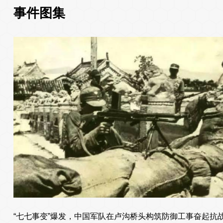
事件图集
“七七事变”爆发，中国军队在卢沟桥头构筑防御工事奋起抗