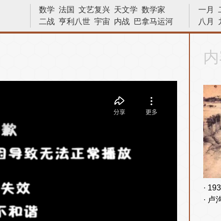
数学
法国
文艺复兴
天文学
数学家
一月
二战
亨利八世
宇宙
内战
巴拿马运河
八月
苏哈托
林则徐
物理
小说家
原子弹
画家
十字军东征
物理学
科学家
发明
内
建筑
战役
艺术
诗人
战争
晓松说
中国
越战
十字军
革命
19
卢