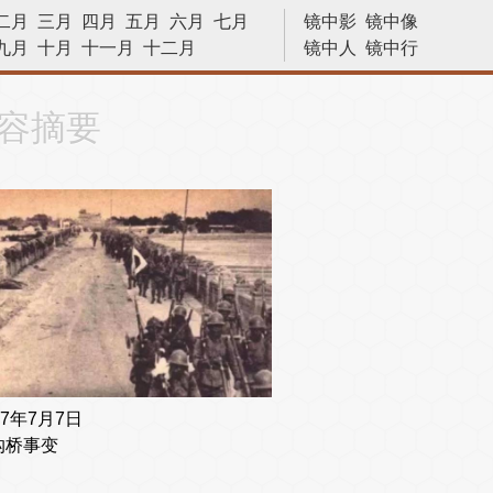
二月
三月
四月
五月
六月
七月
镜中影
镜中像
九月
十月
十一月
十二月
镜中人
镜中行
历史今天
容摘要
37年7月7日
沟桥事变