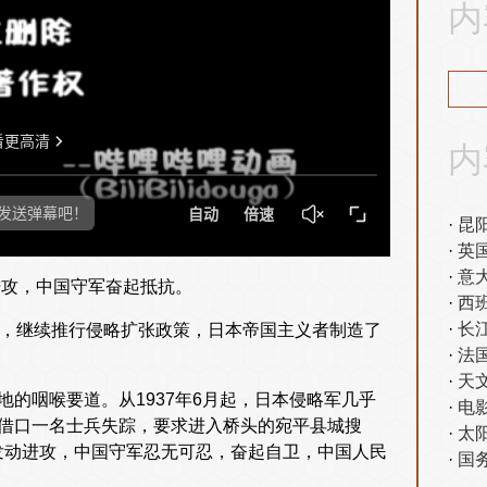
内
内
昆
英
意
进攻，中国守军奋起抵抗。
西
长
机，继续推行侵略扩张政策，日本帝国主义者制造了
法
天
的咽喉要道。从1937年6月起，日本侵略军几乎
电
军借口一名士兵失踪，要求进入桥头的宛平县城搜
太
发动进攻，中国守军忍无可忍，奋起自卫，中国人民
国