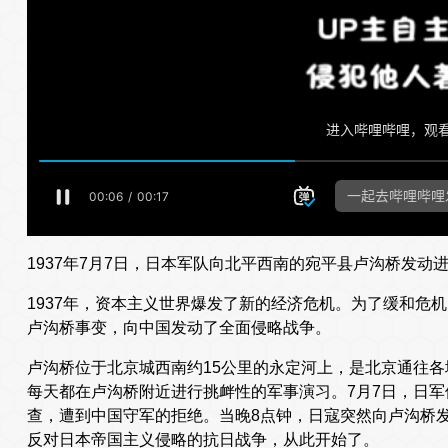
1937年7月7日，日本军队向北平西南的宛平县卢沟桥发动
1937年，资本主义世界爆发了新的经济危机。为了缓和危
卢沟桥事变，向中国发动了全面侵略战争。
卢沟桥位于北京城西南约15公里的永定河上，是北京通往各地
每天都在卢沟桥附近进行挑衅性的军事演习。7月7日，日
查，遭到中国守军的拒绝。当晚8点钟，日寇突然向卢沟桥
反对日本帝国主义侵略的抗日战争，从此开始了。