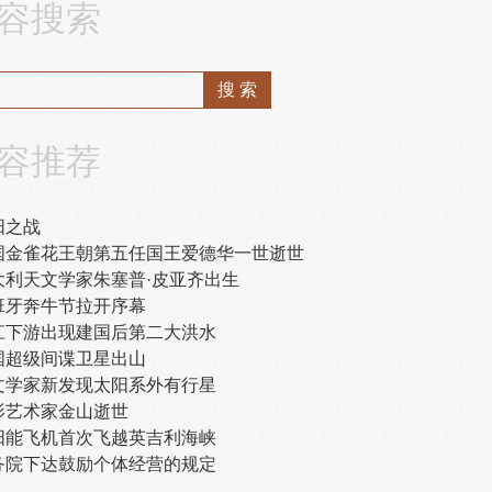
容搜索
容推荐
阳之战
国金雀花王朝第五任国王爱德华一世逝世
大利天文学家朱塞普·皮亚齐出生
班牙奔牛节拉开序幕
江下游出现建国后第二大洪水
国超级间谍卫星出山
文学家新发现太阳系外有行星
影艺术家金山逝世
阳能飞机首次飞越英吉利海峡
务院下达鼓励个体经营的规定