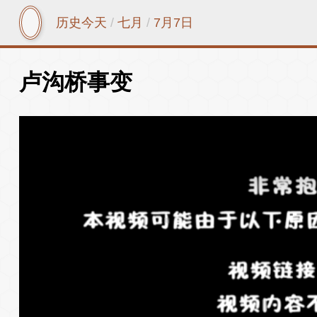
历史今天
/
七月
/
7月7日
卢沟桥事变