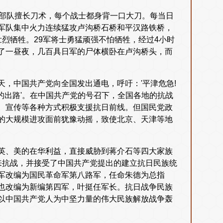
支部队擅长刀术，每个战士都身背一口大刀。每当日
军队集中火力连续猛攻卢沟桥石桥和平汉路铁桥，
烈牺牲。29军将士勇猛顽强不怕牺牲，经过4小时
了一昼夜，几百具日军的尸体横卧在卢沟桥头，而
，中国共产党向全国发出通电，呼吁：'平津危急!
们的出路'。在中国共产党的号召下，全国各地的抗战
、宣传等各种方式积极支援抗日前线。但国民党政
的大规模进攻面前犹豫动摇，致使北京、天津等地
英、美的在华利益，直接威胁到蒋介石等四大家族
来抗战，并接受了中国共产党提出的建立抗日民族统
军改编为国民革命军第八路军，任命朱德为总指
也改编为新编第四军，叶挺任军长。抗日战争民族
以中国共产党人为中坚力量的伟大民族解放战争轰