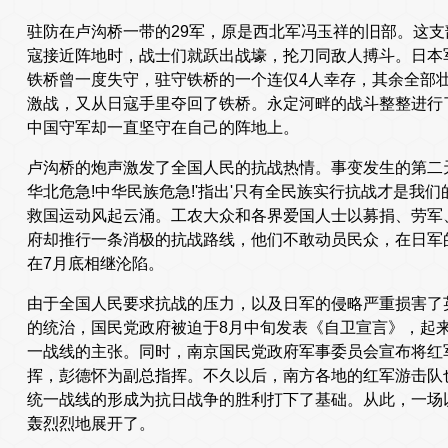
驻防在卢沟桥一带的29军，原是西北军冯玉祥的旧部。这
寇接近阵地时，战士们就跃出战壕，抡刀同敌人搏斗。日本
铁桥曾一度失守，驻守铁桥的一个连仅4人幸存，其余全部壮
激战，又从日寇手里夺回了铁桥。永定河畔的战斗整整进行
中国守军却一直坚守在自己的阵地上。
卢沟桥的炮声激发了全国人民的抗战热情。事变发生的第二天
华北危急!中华民族危急!'指出'只有全民族实行抗战才是我
救国运动风起云涌。工农大众和各界爱国人士以募捐、劳军
府却推行一条消极的抗战路线，他们不敢动员民众，在日军
在7月底相继沦陷。
由于全国人民要求抗战的压力，以及日军的侵略严重损害了
的统治，国民党政府被迫于8月中旬发表《自卫宣言》，起
一战线的主张。同时，南京国民党政府军事委员会宣布将红
挥，彭德怀为副总指挥。不久以后，南方各地的红军游击队
统一战线的形成为抗日战争的胜利打下了基础。从此，一场
轰烈烈地展开了。