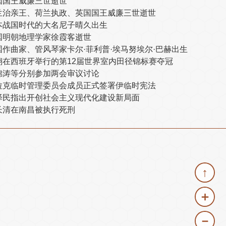
国国王威廉三世逝世
兰治亲王、荷兰执政、英国国王威廉三世逝世
本战国时代的大名尼子晴久出生
国明朝地理学家徐霞客逝世
国作曲家、管风琴家卡尔·菲利普·埃马努埃尔·巴赫出生
翔在西班牙举行的第12届世界室内田径锦标赛夺冠
锦涛等分别参加两会审议讨论
拉克临时管理委员会成员正式签署伊临时宪法
泽民指出开创社会主义现代化建设新局面
长清在南昌被执行死刑
↑
＋
－