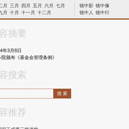
二月
三月
四月
五月
六月
七月
镜中影
镜中像
九月
十月
十一月
十二月
镜中人
镜中行
历史今天
容摘要
04年3月8日
务院颁布《基金会管理条例》
容搜索
容推荐