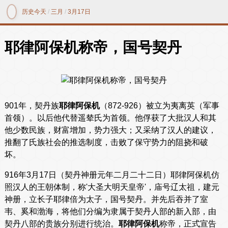
历史今天
/
三月
/
3月17日
耶律阿保机称帝，国号契丹
901年，契丹族
耶律阿保机
（872-926）被立为夷离英（军事
首领）。以后他代替遥辇氏为首领。他俘获了大批汉人和其
他少数民族，财富增加，势力强大；又采纳了汉人的建议，
推翻了氏族社会的推选制度，击败了保守势力的阻挠和破
坏。
916年3月17日（契丹神册元年二月二十二日）耶律阿保机仿
照汉人的王朝体制，称'大圣大明天皇帝'，庙号辽太祖，建元
神册，立长子耶律倍为太子，国号契丹。并先后吞并了室
韦、奚和渤海，将他们分编为隶属于契丹人部的新入部，由
契丹八部的贵族分别进行统治。
耶律阿保机
称帝，正式宣告