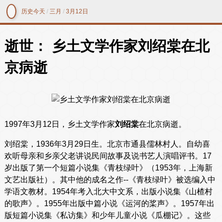
历史今天
/
三月
/
3月12日
逝世： 乡土文学作家刘绍棠在北
京病逝
1997年3月12日，乡土文学作家
刘绍棠
在北京病逝。
刘绍棠，1936年3月29日生。北京市通县儒林村人。自幼喜
欢听母亲和乡亲父老讲说民间故事及说书艺人演唱评书。17
岁出版了第一个短篇小说集《青枝绿叶》（1953年，上海新
文艺出版社）。其中他的成名之作--《青枝绿叶》被选编入中
学语文教材。1954年考入北大中文系，出版小说集《山楂村
的歌声》。1955年出版中篇小说《运河的桨声》。1957年出
版短篇小说集《私访集》和少年儿童小说《瓜棚记》。这些