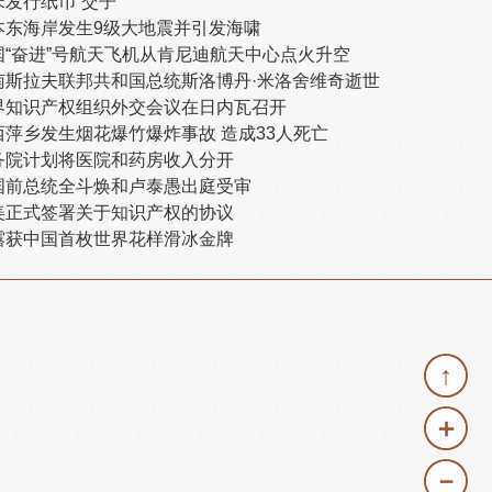
宋发行纸币“交子”
本东海岸发生9级大地震并引发海啸
国“奋进”号航天飞机从肯尼迪航天中心点火升空
南斯拉夫联邦共和国总统斯洛博丹·米洛舍维奇逝世
界知识产权组织外交会议在日内瓦召开
西萍乡发生烟花爆竹爆炸事故 造成33人死亡
务院计划将医院和药房收入分开
国前总统全斗焕和卢泰愚出庭受审
美正式签署关于知识产权的协议
露获中国首枚世界花样滑冰金牌
↑
＋
－