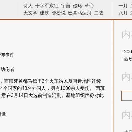
诗人
十字军东征
宇宙
侵略
革命
一月
天文学
建筑
晓松说
巴拿马运河
二战
八月
林则徐
物理
越战
十字军
亨利八世
苏哈托
法国
物理学
数学家
战役
内
文艺复兴
艺术
科学家
数学
内战
文学家
战争
发明
小说家
原子弹
20
西
救助伤者
内
峰期，西班牙首都马德里3个火车站以及附近地区连续
4个国家的43名外国人，另有1000余人受伤。 西班
，意在3月14日大选前制造混乱。基地组织声称对此
内
逝世