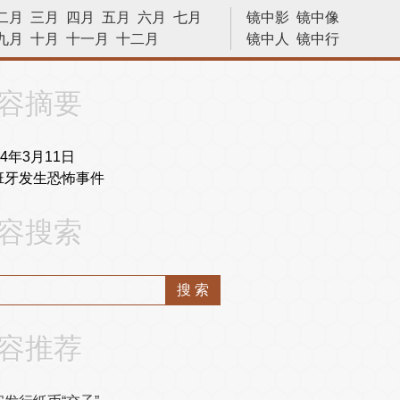
二月
三月
四月
五月
六月
七月
镜中影
镜中像
九月
十月
十一月
十二月
镜中人
镜中行
历史今天
容摘要
04年3月11日
班牙发生恐怖事件
容搜索
容推荐