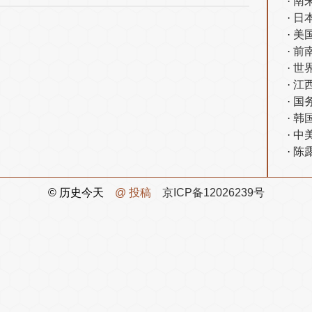
南
日
美
前
世
江
国
韩
中
陈
© 历史今天
@ 投稿
京ICP备12026239号