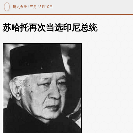
历史今天
/
三月
/
3月10日
苏哈托再次当选印尼总统