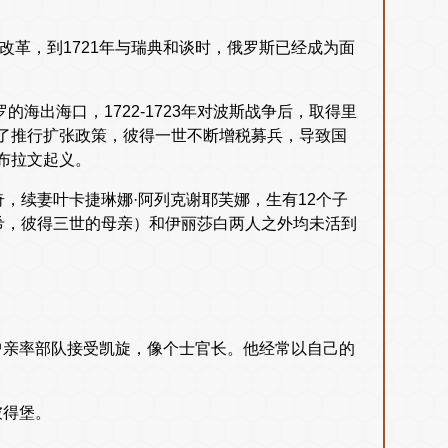
改革，到1721年与瑞典和谈时，俄罗斯已经成为面
罗的海出海口，1722-1723年对波斯战争后，取得里
了推行扩张政策，彼得一世不断增税募兵，导致国
布拉文起义。
奇，续妻叶卡捷琳娜·阿列克谢耶芙娜，生有12个子
希，彼得三世的母亲）和伊丽莎白两人之外均未活到
曾亲率部队接受凯旋，像个士官长。他经常以自己的
彼得堡。