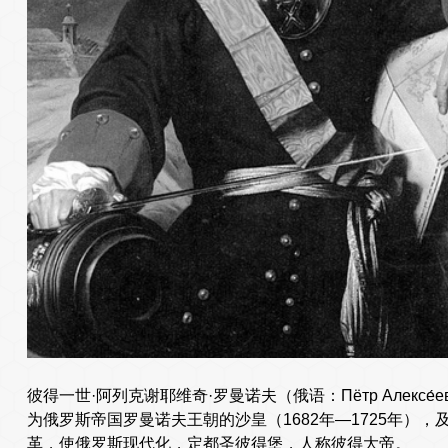
彼得一世·阿列克谢耶维奇·罗曼诺夫（俄语：Пётр Алексе́еви
为俄罗斯帝国罗曼诺夫王朝的沙皇（1682年—1725年），及
革，使俄罗斯现代化，定都圣彼得堡，人称彼得大帝。