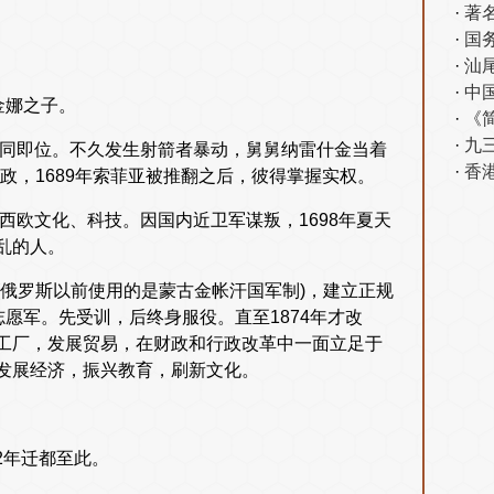
著
国
汕
中
金娜之子。
《
九
一同即位。不久发生射箭者暴动，舅舅纳雷什金当着
香
政，1689年索菲亚被推翻之后，彼得掌握实权。
西欧文化、科技。因国内近卫军谋叛，1698年夏天
乱的人。
俄罗斯以前使用的是蒙古金帐汗国军制)，建立正规
愿军。先受训，后终身服役。直至1874年才改
工厂，发展贸易，在财政和行政改革中一面立足于
发展经济，振兴教育，刷新文化。
2年迁都至此。