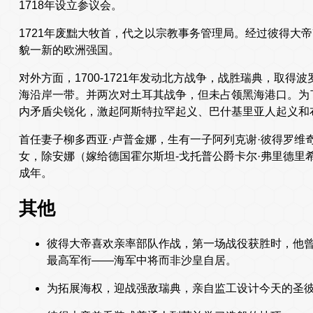
1718年设立参议会。
1721年废黜大牧首，代之以宗教事务管理局。经过彼得大帝
貌一新的欧洲强国。
对外方面，1700-1721年发动北方战争，战胜瑞典，取得波
海沿岸一带。并两次对土耳其战争，但未占领黑海港口。为
内矛盾尖锐化，激起阿斯特拉罕起义、巴什基里亚人起义和
首任妻子柳多西亚·卢普金娜，生有一子阿列克谢·彼得罗维
女，除安娜（嫁给德国霍尔斯坦-戈托普公爵卡尔·弗里德里
成年。
其他
彼得大帝喜欢亲率部队作战，第一场战役获胜时，他
最高军衔——海军中将而非沙皇自居。
为拓展海权，迎战强敌瑞典，亲自监工设计今天的圣