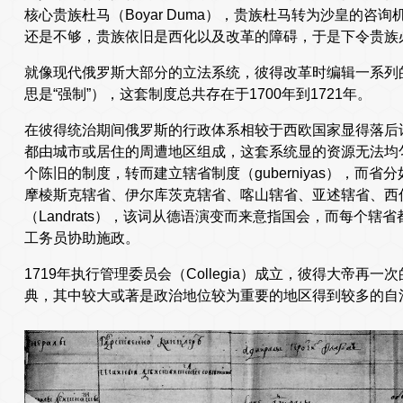
核心贵族杜马（Boyar Duma），贵族杜马转为沙皇的
还是不够，贵族依旧是西化以及改革的障碍，于是下令贵族
就像现代俄罗斯大部分的立法系统，彼得改革时编辑一系列的
思是“强制”），这套制度总共存在于1700年到1721年。
在彼得统治期间俄罗斯的行政体系相较于西欧国家显得落后许
都由城市或居住的周遭地区组成，这套系统显的资源无法均匀
个陈旧的制度，转而建立辖省制度（guberniyas），而
摩棱斯克辖省、伊尔库茨克辖省、喀山辖省、亚述辖省、西伯
（Landrats），该词从德语演变而来意指国会，而每个
工务员协助施政。
1719年执行管理委员会（Collegia）成立，彼得大帝
典，其中较大或著是政治地位较为重要的地区得到较多的自