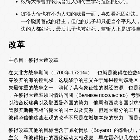
彼得大帝曾乔装成普通人到荷兰学习造船的技巧。
彼得大帝也有不为人知的残暴一面，喜欢看死囚处决
一个骁勇善战的君主，但他的儿子却只想当个平凡人
边的人都处死，最后儿子也被处死，监斩人正是彼得
改革
主条目：彼得大帝改革
在大北方战争期间（1700年-1721年），也就是彼得在
夺波罗的海的控制权，这场战争的意义在于如果控制该地区
失最惨重的战争之一，消耗了具有象征性的财经资源，也是
，在彼得大帝率领国情访问团（Великое посольст
以结合反瑞典以及鄂图曼帝国的势力，他周游西欧各国以求
管俄罗斯拥有相当庞大的国土以及资源，但是大部分的工厂
彼得坚信他这些宏观的改革不只是在增加本身的权力，而是
彼得改革其他的目标包含了减弱贵族（Boyars）的影响
主义，和彼得推行的西化运动大相迳庭，早在雷帝伊凡在位