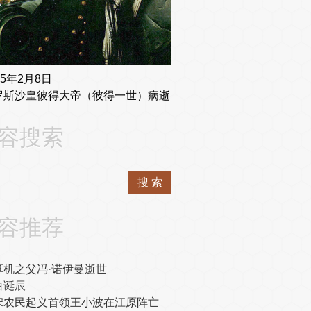
25年2月8日
罗斯沙皇彼得大帝（彼得一世）病逝
容搜索
容推荐
算机之父冯·诺伊曼逝世
白诞辰
宋农民起义首领王小波在江原阵亡