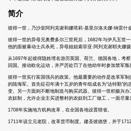
简介
彼得一世，乃沙皇阿列克谢和娜塔莉·基里尔洛夫娜·纳雷什
彼得一世的异母兄奥费多尔三世死后，1682年与伊凡五世
他的面被暴动士兵杀死，异母姐姐索菲亚·阿列克谢耶夫娜摄
从1697年起彼得隐姓埋名游历英国、荷兰、德国各地，考察
回国。推动欧化运动，并严厉处罚了在他幼年时参加禁军叛
彼得一世实行富国强兵的政策。他最重要的动作是改革军制(
的陆海军。首先征召年满十五岁的青年组成名为“达特勤”的志
变。另一方面则不断地制造与购买武器。彼得一世积极兴办
农奴制，允许企业主买进整村的农奴到工厂做工，一面尽量
1708年实施地方机构改革，在全国各地设置辖省。
1711年设立元老院，改革货币制度。建圣彼德堡，并于171