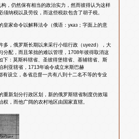
咨询机构，仍然保有相当的政治实力，然而彼得认为这样
必须纳税以及劳役，而这些税款包含了胡子税。
皇家命令以解释法令（俄语：указ；字面上的意
多，俄罗斯长期以来采行小组行政（uyezd），大
分配，而且笨拙的难以管理，1708年彼得取消这
省分如下：莫斯科辖省、圣彼得堡辖省、基辅辖省、斯
利亚辖省，1713年谕令成立米斯巴赫
辖省都有设立，各省总督一共有八到十二名不等的专业
再一次的重新划分行政区划，新的俄罗斯辖省制度仿效瑞
治权，而他广阔的农村地区由国家直辖。