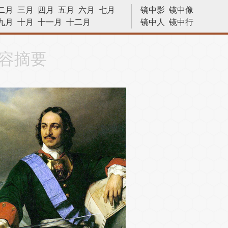
二月
三月
四月
五月
六月
七月
镜中影
镜中像
九月
十月
十一月
十二月
镜中人
镜中行
历史今天
容摘要