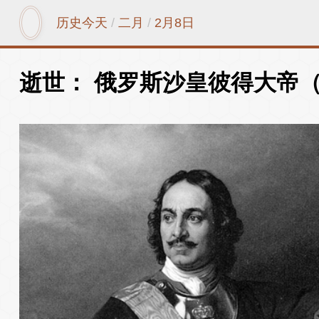
历史今天
/
二月
/
2月8日
逝世： 俄罗斯沙皇彼得大帝