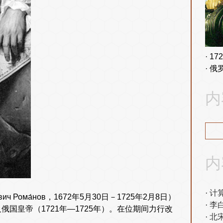
17
俄
内
内
计
ч Рома́нов，1672年5月30日－1725年2月8日）
李
俄国皇帝（1721年—1725年）。在位期间力行改
北