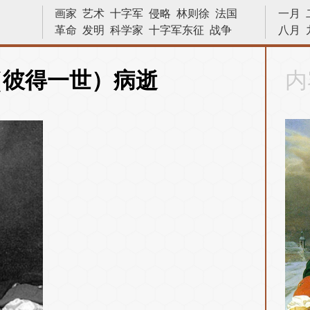
画家
艺术
十字军
侵略
林则徐
法国
一月
革命
发明
科学家
十字军东征
战争
八月
宇宙
数学家
中国
内战
文学家
巴拿马运河
战役
数学
物理
苏哈托
（彼得一世）病逝
内
天文学
小说家
越战
文艺复兴
亨利八世
建筑
二战
原子弹
晓松说