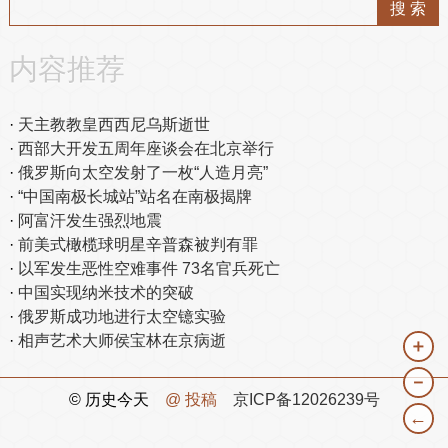
内容推荐
天主教教皇西西尼乌斯逝世
西部大开发五周年座谈会在北京举行
俄罗斯向太空发射了一枚“人造月亮”
“中国南极长城站”站名在南极揭牌
阿富汗发生强烈地震
前美式橄榄球明星辛普森被判有罪
以军发生恶性空难事件 73名官兵死亡
中国实现纳米技术的突破
俄罗斯成功地进行太空镱实验
相声艺术大师侯宝林在京病逝
＋
－
© 历史今天
@ 投稿
京ICP备12026239号
←