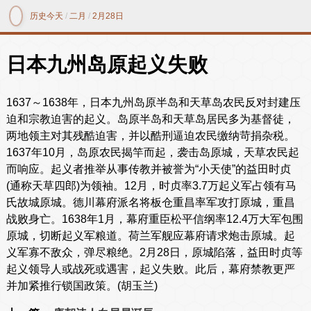
历史今天
/
二月
/
2月28日
日本九州岛原起义失败
1637～1638年，日本九州岛原半岛和天草岛农民反对封建压
迫和宗教迫害的起义。岛原半岛和天草岛居民多为基督徒，
两地领主对其残酷迫害，并以酷刑逼迫农民缴纳苛捐杂税。
1637年10月，岛原农民揭竿而起，袭击岛原城，天草农民起
而响应。起义者推举从事传教并被誉为“小天使”的益田时贞
(通称天草四郎)为领袖。12月，时贞率3.7万起义军占领有马
氏故城原城。德川幕府派名将板仓重昌率军攻打原城，重昌
战败身亡。1638年1月，幕府重臣松平信纲率12.4万大军包围
原城，切断起义军粮道。荷兰军舰应幕府请求炮击原城。起
义军寡不敌众，弹尽粮绝。2月28日，原城陷落，益田时贞等
起义领导人或战死或遇害，起义失败。此后，幕府禁教更严
并加紧推行锁国政策。(胡玉兰)