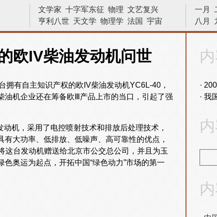
文学家
十字军东征
物理
文艺复兴
一月
亨利八世
天文学
物理学
法国
宇宙
八月
小说家
林则徐
原子弹
发明
越战
晓松说
建筑
诗人
苏哈托
革命
二战
的欧IV柴油发动机问世
内
战役
侵略
数学家
科学家
数学
艺术
中国
十字军
巴拿马运河
内战
有自主知识产权的欧IV柴油发动机YC6L-40，
20
柴油机企业还在筹备欧Ⅲ产品上市的当口，引起了强
我
内
柴油发动机，采用了电控喷射技术和排放后处理技术，
具有大功率、低排放、低噪声、高可靠性的优点，
将这台发动机赠送给北京市公交总公司，并且为玉
绿色奥运为起点，开拓中国“绿色动力”市场的第一
内