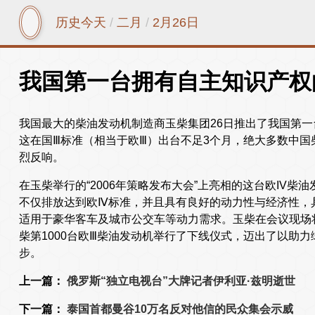
历史今天
/
二月
/
2月26日
我国第一台拥有自主知识产权
我国最大的柴油发动机制造商玉柴集团26日推出了我国第一台拥
这在国Ⅲ标准（相当于欧Ⅲ）出台不足3个月，绝大多数中国
烈反响。
在玉柴举行的“2006年策略发布大会”上亮相的这台欧IV
不仅排放达到欧Ⅳ标准，并且具有良好的动力性与经济性，
适用于豪华客车及城市公交车等动力需求。玉柴在会议现场
柴第1000台欧Ⅲ柴油发动机举行了下线仪式，迈出了以助力
步。
上一篇：
俄罗斯“独立电视台”大牌记者伊利亚·兹明逝世
下一篇：
泰国首都曼谷10万名反对他信的民众集会示威