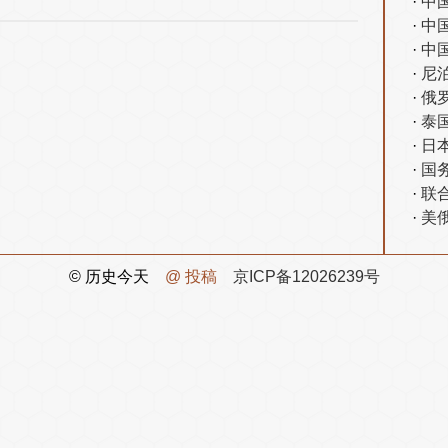
中
中
中国
尼
俄
泰
日
国
联
美
© 历史今天
@ 投稿
京ICP备12026239号