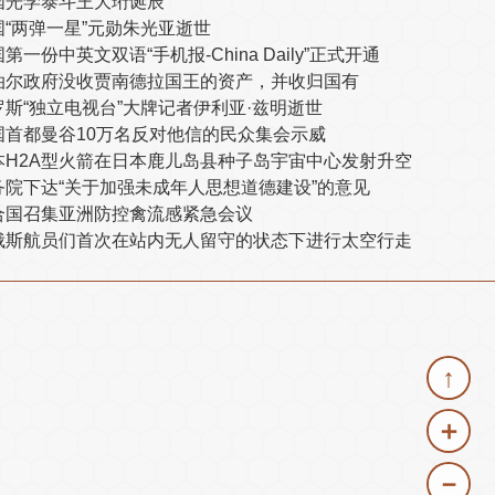
国光学泰斗王大珩诞辰
国“两弹一星”元勋朱光亚逝世
第一份中英文双语“手机报-China Daily”正式开通
泊尔政府没收贾南德拉国王的资产，并收归国有
罗斯“独立电视台”大牌记者伊利亚·兹明逝世
国首都曼谷10万名反对他信的民众集会示威
本H2A型火箭在日本鹿儿岛县种子岛宇宙中心发射升空
务院下达“关于加强未成年人思想道德建设”的意见
合国召集亚洲防控禽流感紧急会议
俄斯航员们首次在站内无人留守的状态下进行太空行走
↑
＋
－