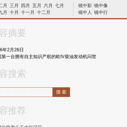
二月
三月
四月
五月
六月
七月
镜中影
镜中像
九月
十月
十一月
十二月
镜中人
镜中行
历史今天
容摘要
06年2月26日
国第一台拥有自主知识产权的欧IV柴油发动机问世
容搜索
容推荐