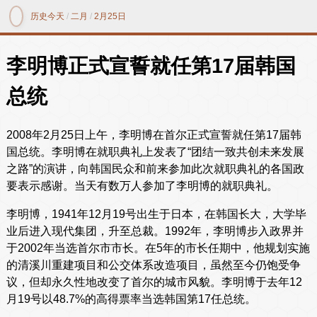
历史今天
/
二月
/
2月25日
李明博正式宣誓就任第17届韩国
总统
2008年2月25日上午，李明博在首尔正式宣誓就任第17届韩
国总统。李明博在就职典礼上发表了“团结一致共创未来发展
之路”的演讲，向韩国民众和前来参加此次就职典礼的各国政
要表示感谢。当天有数万人参加了李明博的就职典礼。
李明博，1941年12月19号出生于日本，在韩国长大，大学毕
业后进入现代集团，升至总裁。1992年，李明博步入政界并
于2002年当选首尔市市长。在5年的市长任期中，他规划实施
的清溪川重建项目和公交体系改造项目，虽然至今仍饱受争
议，但却永久性地改变了首尔的城市风貌。李明博于去年12
月19号以48.7%的高得票率当选韩国第17任总统。