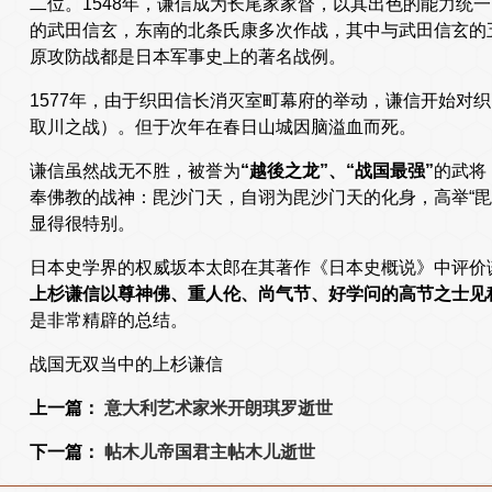
二位。1548年，谦信成为长尾家家督，以其出色的能力统
的武田信玄，东南的北条氏康多次作战，其中与武田信玄的
原攻防战都是日本军事史上的著名战例。
1577年，由于织田信长消灭室町幕府的举动，谦信开始对
取川之战）。但于次年在春日山城因脑溢血而死。
谦信虽然战无不胜，被誉为
“越後之龙
”、“战国最强”
的武将
奉佛教的战神：毘沙门天，自诩为毘沙门天的化身，高举“毘
显得很特别。
日本史学界的权威坂本太郎在其著作《日本史概说》中评价
上杉谦信以尊神佛、重人伦、尚气节、好学问的高节之士见
是非常精辟的总结。
战国无双当中的上杉谦信
上一篇：
意大利艺术家米开朗琪罗逝世
下一篇：
帖木儿帝国君主帖木儿逝世