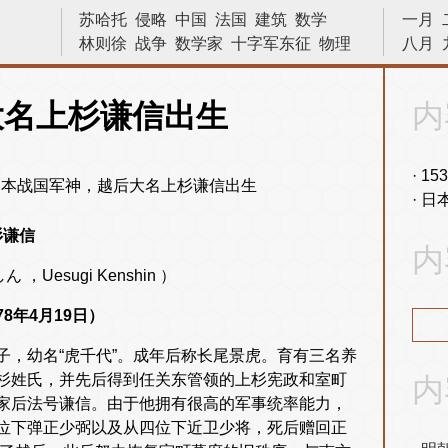
苏哈托
侵略
中国
法国
建筑
数学
一月
林则徐
战争
数学家
十字军东征
物理
八月
画家
诗人
小说家
巴拿马运河
亨利八世
晓松说
文学家
革命
发明
大名上杉谦信出生
内
原子弹
二战
物理学
宇宙
十字军
越战
战役
内战
天文学
科学家
15
日
杉谦信
内
，Uesugi Kenshin ）
78年4月19日）
，幼名“虎千代”。成年后称长尾景虎。育有三名养
杉姓氏，并先后得到任关东管领的上杉宪政和室町
内
家后法号谦信。由于他拥有很高的军事统率能力，
位下弹正少弼以及从四位下近卫少将，死后赠回正