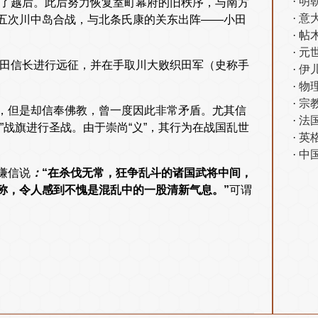
明
一了越后。此后努力恢复室町幕府的旧秩序，与南方
意
五次川中岛合战，与北条氏康的关东出阵——小田
帖
元
织田信长进行远征，并在手取川大败织田军（史称手
伊
物
宗
，但是却信奉佛教，曾一度因此非常矛盾。尤其信
法
”战旗进行圣战。由于崇尚“义”，其行为在战国乱世
英
中
谦信说
：
“在杀伐无常，狂争乱斗的诸国武将中间，
称，令人感到不愧是混乱中的一股清新气息。”
可谓