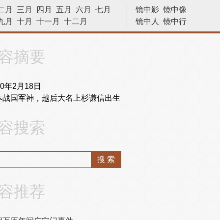
二月
三月
四月
五月
六月
七月
镜中影
镜中像
九月
十月
十一月
十二月
镜中人
镜中行
历史今天
容摘要
30年2月18日
本战国军神，越后大名上杉谦信出生
容搜索
容推荐