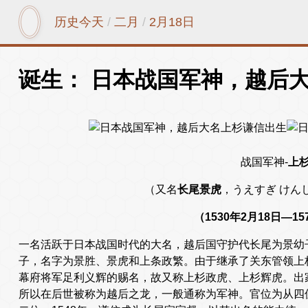
历史今天
/
二月
/
2月18日
诞生： 日本战国军神，越后
战国军神-
上
（又名
长尾景虎
，うえすぎ けんしん 
（1530年2月18日—15
一名活跃于日本战国时代的大名，越后国守护代长尾为景幼子
子，名字为景胜、景虎和上条政繁。由于继承了关东管领上
幕府将军足利义辉的赐名，故又称上杉政虎、上杉辉虎。出
所以在后世被称为越后之龙，一般通称为军神。官位为从四