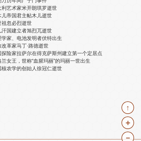
朝万历年间广宁门事件
大利艺术家米开朗琪罗逝世
木儿帝国君主帖木儿逝世
世祖忽必烈逝世
儿汗国建立者旭烈兀逝世
理学家、电池发明者伏特出生
教改革家马丁·路德逝世
国探险家拉萨尔在得克萨斯州建立第一个定居点
格兰女王，世称“血腥玛丽”的玛丽一世出生
国核农学的创始人徐冠仁逝世
↑
＋
－