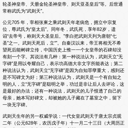
轮圣神皇帝、天册金轮圣神皇帝、则天亚圣皇后”等。后世通
常称武氏为“武则天”。
公元705 年，宰相张柬之乘武则天年老病危，拥立中宗复
位，尊武氏为“皇太后”。同年冬，武氏死，享年82岁，遗
诏“去帝号，称则天大圣皇后。”李白把武则天列为唐朝“七
圣”之一。武则天死后，立“”。自秦汉以来，帝王将相无不希
望死后能树碑立传，中国历史上惟一一个女皇帝的石碑却没
有刻一个字。其说法有几种：第一种说法认为，武则天立“无
字碑”是用以夸耀自己，表示功高德大非文字所能表达；第二
种说法认为，武则天立“无字碑”是因为自知罪孽重大，感到还
是不写碑文为好；第三种说法认为，武则天是一个有自知之
明的人，立“无字碑”是聪明之举，功过是非让后人去评论，这
是最好的办法；还有一种说法，武则天的儿子恨透了自己的
母亲，她本写好碑文，却被她的儿子藏在了墓室之中，留下
一块无字碑。
武则天生年的另一权威学说：一代女皇武则天于唐太宗贞观
二年（公元628年，农历戊子年）十一月二十三日（大周历正