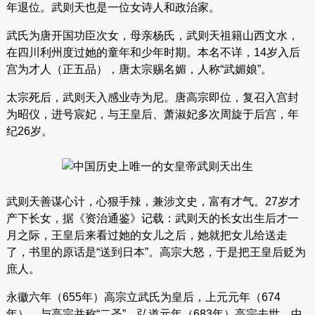
年退位。武则天也是一位女诗人和政治家。
武氏为唐开国功臣次女，母亲杨氏，武则天祖籍山西文水，
在四川利州度过她的童年和少年时期。本名不详，14岁入后
宫为才人（正五品），唐太宗赐名媚，人称“武媚娘”。
太宗死后，武则天入感业寺为尼。唐高宗即位，复召入宫封
为昭仪，进号宸妃，与王皇后、萧淑妃多次周旋于后宫，年
纪26岁。
武则天善谋心计，心狠手辣，兼涉文史，富有才气。27岁才
产下长女，据《资治通鉴》记载：武则天的长女出生后才一
月之际，王皇后来看过她的女儿之后，她就把女儿给送走
了，书里的原话是“送到日本”。高宗大怒，于是把王皇后贬为
庶人。
永徽六年（655年）高宗立武氏为皇后，上元元年（674
年），与高宗并称“二圣”。弘道元年（683年）高宗去世，中