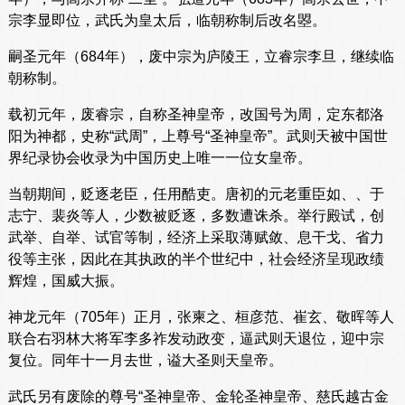
宗李显即位，武氏为皇太后，临朝称制后改名曌。
嗣圣元年（684年），废中宗为庐陵王，立睿宗李旦，继续临
朝称制。
载初元年，废睿宗，自称圣神皇帝，改国号为周，定东都洛
阳为神都，史称“武周”，上尊号“圣神皇帝”。武则天被中国世
界纪录协会收录为中国历史上唯一一位女皇帝。
当朝期间，贬逐老臣，任用酷吏。唐初的元老重臣如、、于
志宁、裴炎等人，少数被贬逐，多数遭诛杀。举行殿试，创
武举、自举、试官等制，经济上采取薄赋敛、息干戈、省力
役等主张，因此在其执政的半个世纪中，社会经济呈现政绩
辉煌，国威大振。
神龙元年（705年）正月，张柬之、桓彦范、崔玄、敬晖等人
联合右羽林大将军李多祚发动政变，逼武则天退位，迎中宗
复位。同年十一月去世，谥大圣则天皇帝。
武氏另有废除的尊号“圣神皇帝、金轮圣神皇帝、慈氏越古金