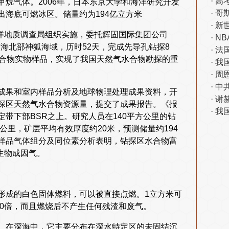
高
烷气体。2006年，日本东京大学和海洋研究开发
哥
海底可燃冰区。储量约为194亿立方米
新
海洋地质调查局组织实施，委托辉固国际集团公司
NB
南海北部神狐海域，历时52天，完成先导孔钻探8
法
水合物实物样品，实现了我国天然气水合物勘探的重
我
周
中
成果和室内样品分析及地球物理处理成果资料，开
谢
探区天然气水合物资源量，提交了成果报告。《报
我
带下部BSR之上。研究人员在140平方公里的钻
公里，矿层平均有效厚度约20米，预测储量约194
样品气体组分及同位素分析表明，钻探区水合物富
生物成因气。
形成的白色固体燃料，可以被直接点燃。1立方米可
的10倍，而且燃烧后不产生任何残渣和废气。
。在深海中，它主要分布在深水特定区的未固结沉