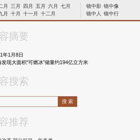
二月
三月
四月
五月
六月
七月
镜中影
镜中像
九月
十月
十一月
十二月
镜中人
镜中行
历史今天
容摘要
11年1月8日
海发现大面积“可燃冰”储量约194亿立方米
容搜索
容推荐