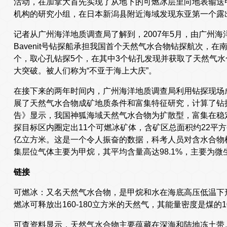
活动，在加拿大首先实现了从地下的可燃冰层里向地表输送甲
机构的研究小组，在日本新潟县附近海域发现东亚第一个露出
记者从广州海洋地质调查局了解到，2007年5月，由广州
Bavenit号钻探船承担我国首个天然气水合物钻探航次，在
个，取心孔钻探5个，在其中3个钻孔发现并获取了天然气
大突破。被人们称为“不亚于海上大庆”。
在接下来的两年时间内，广州海洋地质调查局利用钻探现场
展了天然气水合物成矿地质条件和富集特征研究，计算了钻
告》显示，我国神狐海域天然气水合物为扩散型，富集在稳定
探目标区内圈定出11个可燃冰矿体，含矿区总面积约22平方
亿立方米。这是一个令人振奋的数据，科考人员对含水合物
集层位气体主要为甲烷，其平均含量高达98.1%，主要为微
链接
可燃冰：又名天然气水合物，是甲烷和水在海底高压低温下
燃冰可释放出160-180立方米的天然气，其能量密度是煤
可查资料显示，天然气水合物主要蕴藏在深海和陆地冻土带