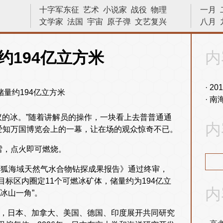
十字军东征
艺术
小说家
战役
物理
一月
文学家
法国
宇宙
原子弹
文艺复兴
八月
苏哈托
诗人
革命
林则徐
战争
发明
亨利八世
数学家
越战
天文学
侵略
约194亿立方米
内
科学家
巴拿马运河
画家
数学
内战
晓松说
二战
建筑
物理学
20
南
议的冰。”随着讲解员的操作，一块看上去普普通通
内
爱知万国博览会上的一幕，让在场的观众惊奇不已。
雪，点火即可燃烧。
部神狐海域天然气水合物钻探成果报告》通过终审，
标区内圈定11个可燃冰矿体，储量约为194亿立
内
冰山一角”。
年，日本、加拿大、美国、德国、印度展开共同研究