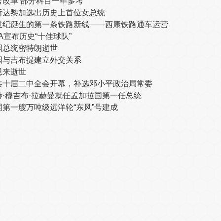
考改革 部分科目一年多考
斯达黎加选出历史上首位女总统
世纪诞生的第一条铁路新线——西康铁路通车运营
A宣布历史“十佳球队”
国总统密特朗逝世
国与吉布提建立外交关系
恩来逝世
共十届二中全会开幕，补选邓小平政治局常委
赫·穆吉布·拉赫曼就任孟加拉国第一任总统
国第一艘万吨级远洋轮“东风”号建成