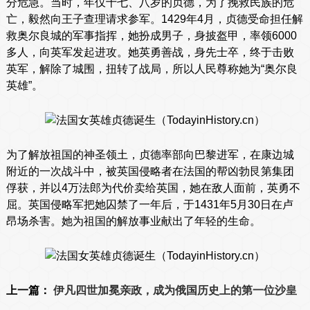
分危急。当时，年仅十七、八岁的贞德，为了挽救民族的危
亡，毅然向王子查理请求参军。1429年4月，贞德受命担任解
救奥尔良城的军事指挥，她扮成男子，身披盔甲，率领6000
多人，向英军发起进攻。她英勇善战，身先士卒，终于击败
英军，解除了城围，扭转了战局，所以人民尊称她为“奥尔良
英雄”。
为了解放祖国的神圣领土，贞德率部向巴黎进军，在康边城
附近的一次战斗中，被英国侵略者在法国的帮凶勃艮第集团
俘获，并以4万法郎为代价卖给英国，她在敌人面前，英勇不
屈。英国侵略军把她囚禁了一年后，于1431年5月30日在卢
昂场杀害。她为祖国的解放事业献出了年轻的生命。
上一篇：
伊凡四世加冕亲政，成为俄国历史上的第一位沙皇