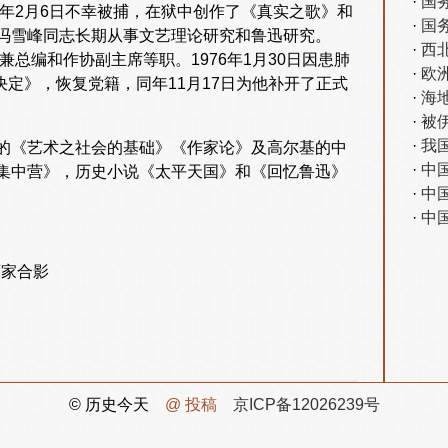
国
1年2月6日不幸被捕，在狱中创作了《真实之歌》和
国
冯雪峰同志长期从事文艺理论研究和鲁迅研究。
见》
西
兼总编和作协副主席等职。1976年1月30日因患肺
欧
决定》，恢复党籍，同年11月17日为他补开了正式
海
被
我
的《艺术之社会的基础》《作家论》及高尔基的中
中
集中营》，历史小说《太平天国》和《回忆鲁迅》
中
中
两家合影
© 历史今天
@ 投稿
京ICP备12026239号