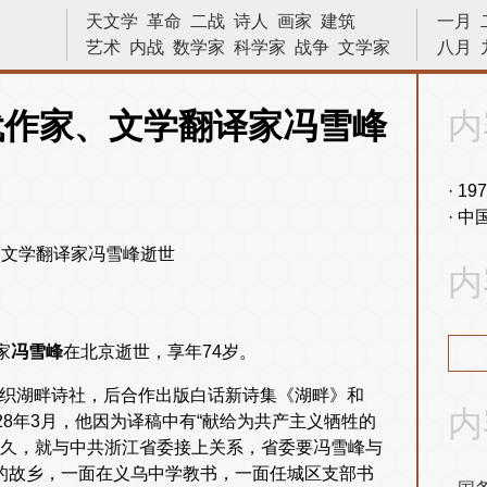
天文学
革命
二战
诗人
画家
建筑
一月
艺术
内战
数学家
科学家
战争
文学家
八月
发明
十字军东征
林则徐
物理学
战役
侵略
法国
原子弹
物理
巴拿马运河
代作家、文学翻译家冯雪峰
内
苏哈托
中国
越战
宇宙
数学
小说家
十字军
文艺复兴
19
中
内
家
冯雪峰
在北京逝世，享年74岁。
组织湖畔诗社，后合作出版白话新诗集《湖畔》和
内
28年3月，他因为译稿中有“献给为共产主义牺牲的
不久，就与中共浙江省委接上关系，省委要冯雪峰与
年的故乡，一面在义乌中学教书，一面任城区支部书