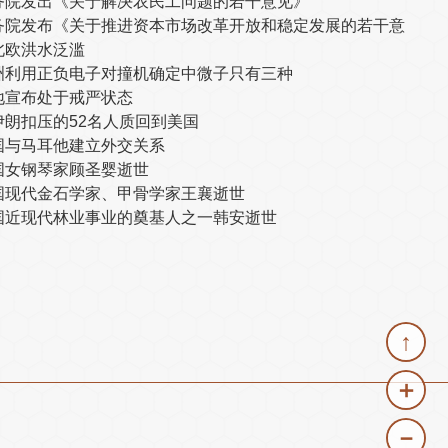
务院发出《关于解决农民工问题的若干意见》
务院发布《关于推进资本市场改革开放和稳定发展的若干意
北欧洪水泛滥
洲利用正负电子对撞机确定中微子只有三种
地宣布处于戒严状态
伊朗扣压的52名人质回到美国
国与马耳他建立外交关系
国女钢琴家顾圣婴逝世
国现代金石学家、甲骨学家王襄逝世
国近现代林业事业的奠基人之一韩安逝世
↑
＋
－