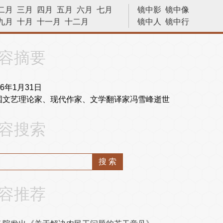
二月
三月
四月
五月
六月
七月
镜中影
镜中像
九月
十月
十一月
十二月
镜中人
镜中行
历史今天
容摘要
76年1月31日
国文艺理论家、现代作家、文学翻译家冯雪峰逝世
容搜索
容推荐