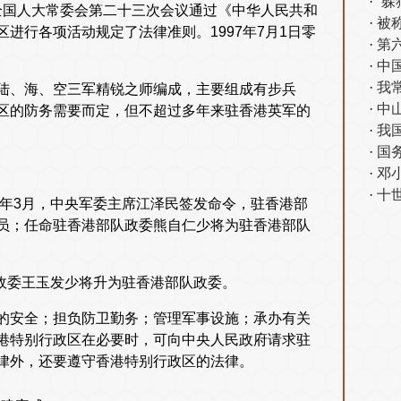
“
届全国人大常委会第二十三次会议通过《中华人民共和
被
进行各项活动规定了法律准则。1997年7月1日零
第
中
我
陆、海、空三军精锐之师编成，主要组成有步兵
中
区的防务需要而定，但不超过多年来驻香港英军的
我
国
邓
十
9年3月，中央军委主席江泽民签发命令，驻香港部
员；任命驻香港部队政委熊自仁少将为驻香港部队
副政委王玉发少将升为驻香港部队政委。
的安全；担负防卫勤务；管理军事设施；承办有关
港特别行政区在必要时，可向中央人民政府请求驻
律外，还要遵守香港特别行政区的法律。