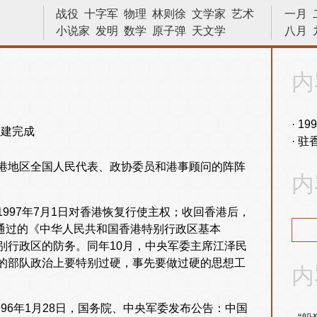
战役
十字军
物理
林则徐
文学家
艺术
一月
小说家
发明
数学
原子弹
天文学
八月
文艺复兴
画家
诗人
宇宙
中国
十字军东征
越战
内战
侵略
法国
内
物理学
亨利八世
苏哈托
晓松说
数学家
革命
巴拿马运河
建筑
科学家
19
驻
港地区全国人民代表、政协委员和港事顾问的阵阵
内
997年7月1日对香港恢复行使主权；收回香港后，
议通过的《中华人民共和国香港特别行政区基本
别行政区的防务。同年10月，中央军委主席江泽民
的部队政治上要特别过硬，事先要做过硬的思想工
内
996年1月28日，国务院、中央军委发布公告：中国