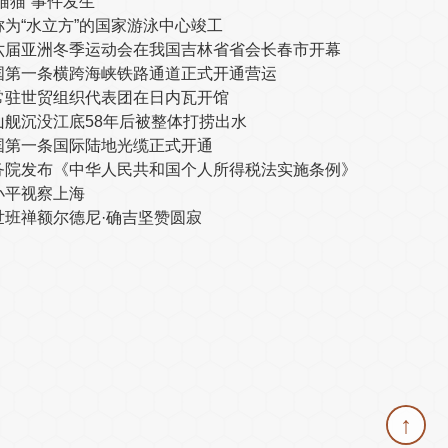
躲猫猫”事件发生
称为“水立方”的国家游泳中心竣工
六届亚洲冬季运动会在我国吉林省省会长春市开幕
国第一条横跨海峡铁路通道正式开通营运
常驻世贸组织代表团在日内瓦开馆
山舰沉没江底58年后被整体打捞出水
国第一条国际陆地光缆正式开通
务院发布《中华人民共和国个人所得税法实施条例》
小平视察上海
世班禅额尔德尼·确吉坚赞圆寂
↑