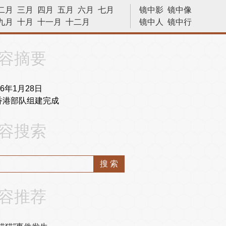
二月
三月
四月
五月
六月
七月
镜中影
镜中像
九月
十月
十一月
十二月
镜中人
镜中行
历史今天
容摘要
96年1月28日
香港部队组建完成
容搜索
容推荐