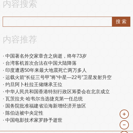
内容搜索
内容推荐
中国著名外交家章含之病逝，终年73岁
台湾客机首次合法在中国大陆降落
印度遭遇50年来最大地震死亡两万多人
运载火箭“长征三号甲”将“中星—22号”卫星发射升空
约旦阿卜杜拉王储继承王位
中华人民共和国香港特别行政区筹委会在北京成立
瓦茨拉夫·哈韦尔当选捷克第一任总统
国务院批准福建省沿海新增经济开放区
陈伯达被中央定性
＋
中国电影技术家罗静予逝世
－