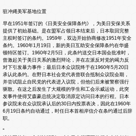
驻冲縄美军基地位置
早在1951年签订的《日美安全保障条约》，为美日安保关系
提供了初始基础。是在盟军占领日本结束后，日本取回完整
主权时签订的条约。1959年，双边开始协商修改1951年安全
条约。1960年1月19日，新的美日互助安全保障条约在华盛
顿特区签订。1960年2月5日，此条约送交日本国会批准时，
曾激起关于美日关系的激烈辩论，并在左派反对党的竭力反
对下引发暴力事件；最后日本众议院终于在1960年5月20日
承认此条约。在野日本社会党代表曾联合抵制众议院会期，
并尝试阻止自民党的代表进入议院，但他们后来被警察强行
驱散。在这之后发生了大规模的学生和工会示威运动，此突
发事件使得艾森豪总统决定取消原定访问日本的行程。日本
参议院未在众议院承认后的30日内投票表决，因此在1960年
6月19日条约自动通过，时任日本首相岸信介在条约通过后辞
职。
“