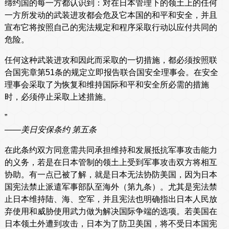
缔约国的每一方都认识到：对在日本管理下的领土上的任何
一方所发动的武装进攻都会危及它本国的和平和安全，并且
宣布它将按照自己的宪法规定和程序采取行动以应付共同的
危险。
任何这种武装进攻和因此而采取的一切措施，都必须按照联
合国宪章第51条的规定立即报告联合国安全理事会。在安全
理事会采取了为恢复和维持国际和平和安全所必需的措施
时，必须停止采取上述措施。
”
——美日安保条约 第五条
在此条约双方同意需共同承担维持和发展抵抗军事攻击能力
的义务，若是在日本管制的领土上受到军事攻击双方将相互
协助。有一点已被了解，就是日本无法协防美国，因为日本
国宪法禁止派遣军事部队至海外（第九条）。尤其是宪法禁
止日本维持陆、海、空军，并且宪法也明确指出日本人民放
弃使用和威胁使用武力做为解决国际争端的选项。若美国在
日本领土外遭到攻击，日本为了防卫美国，将不受日本国宪