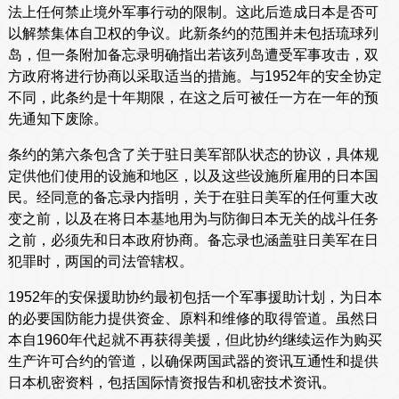
法上任何禁止境外军事行动的限制。这此后造成日本是否可
以解禁集体自卫权的争议。此新条约的范围并未包括琉球列
岛，但一条附加备忘录明确指出若该列岛遭受军事攻击，双
方政府将进行协商以采取适当的措施。与1952年的安全协定
不同，此条约是十年期限，在这之后可被任一方在一年的预
先通知下废除。
条约的第六条包含了关于驻日美军部队状态的协议，具体规
定供他们使用的设施和地区，以及这些设施所雇用的日本国
民。经同意的备忘录内指明，关于在驻日美军的任何重大改
变之前，以及在将日本基地用为与防御日本无关的战斗任务
之前，必须先和日本政府协商。备忘录也涵盖驻日美军在日
犯罪时，两国的司法管辖权。
1952年的安保援助协约最初包括一个军事援助计划，为日本
的必要国防能力提供资金、原料和维修的取得管道。虽然日
本自1960年代起就不再获得美援，但此协约继续运作为购买
生产许可合约的管道，以确保两国武器的资讯互通性和提供
日本机密资料，包括国际情资报告和机密技术资讯。