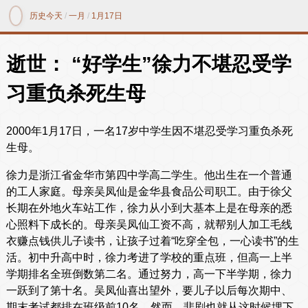
历史今天
/
一月
/
1月17日
逝世： “好学生”徐力不堪忍受学
习重负杀死生母
2000年1月17日，一名17岁中学生因不堪忍受学习重负杀死
生母。
徐力是浙江省金华市第四中学高二学生。他出生在一个普通
的工人家庭。母亲吴凤仙是金华县食品公司职工。由于徐父
长期在外地火车站工作，徐力从小到大基本上是在母亲的悉
心照料下成长的。母亲吴凤仙工资不高，就帮别人加工毛线
衣赚点钱供儿子读书，让孩子过着“吃穿全包，一心读书”的生
活。初中升高中时，徐力考进了学校的重点班，但高一上半
学期排名全班倒数第二名。通过努力，高一下半学期，徐力
一跃到了第十名。吴凤仙喜出望外，要儿子以后每次期中、
期末考试都排在班级前10名。然而，悲剧也就从这时候埋下