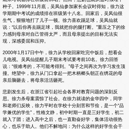
种子。1999年11月底，吴凤仙参加家长会议时得知，徐力这
学期期中考试的成绩排在班级第十八名。回家后，吴凤仙很
生气，狠狠地打了儿子一顿。徐力喜欢踢足球，吴凤仙就
说：“以后你再去踢足球，我就把你的腿打断。”重压之下的徐
力感到母亲对自己管得太严，而且母亲提出的目标无法实
现，深感委屈和压抑。
2000年1月17日中午，徐力从学校回家吃完中饭后，想看会
儿电视。吴凤仙提醒儿子期末考试要考前10名。徐力回答
说：“很难考的，不可能考得到。”母子之间再次为学习发生顶
撞。绝望中，徐力从门口拿起一把木柄榔头朝正在绣花的母
亲后脑砸去，将母亲活活砸死。
悲剧发生后，在浙江省引起社会各界对教育问题的深刻反
思。徐力杀母案震惊了社会。在徐力就读的金华四中，同学
和老师们反映，徐力平时在学校十分刻苦和节俭，是一个“品
学兼优的学生”，性格文静，初中时期一直是三好学生，初二
就入了团；进入高中之后，也一直勤奋好学，集体活动很热
心，也乐于助人。他们不解地问：为什么这样的好学生会干