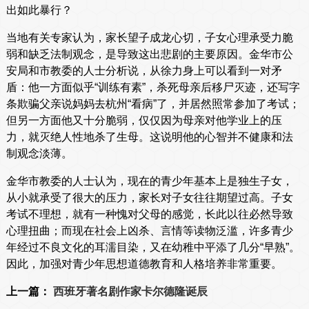
出如此暴行？
当地有关专家认为，家长望子成龙心切，子女心理承受力脆
弱和缺乏法制观念，是导致这出悲剧的主要原因。金华市公
安局和市教委的人士分析说，从徐力身上可以看到一对矛
盾：他一方面似乎“训练有素”，杀死母亲后移尸灭迹，还写字
条欺骗父亲说妈妈去杭州“看病”了，并居然照常参加了考试；
但另一方面他又十分脆弱，仅仅因为母亲对他学业上的压
力，就灭绝人性地杀了生母。这说明他的心智并不健康和法
制观念淡薄。
金华市教委的人士认为，现在的青少年基本上是独生子女，
从小就承受了很大的压力，家长对子女往往期望过高。子女
考试不理想，就有一种愧对父母的感觉，长此以往必然导致
心理扭曲；而现在社会上凶杀、言情等读物泛滥，许多青少
年经过不良文化的耳濡目染，又在幼稚中平添了几分“早熟”。
因此，加强对青少年思想道德教育和人格培养非常重要。
上一篇：
西班牙著名剧作家卡尔德隆诞辰