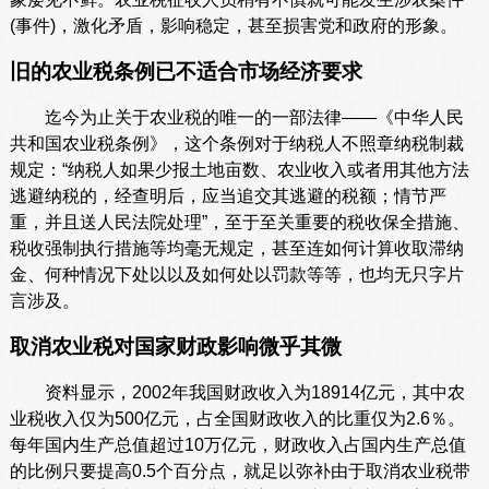
(事件)，激化矛盾，影响稳定，甚至损害党和政府的形象。
旧的农业税条例已不适合市场经济要求
迄今为止关于农业税的唯一的一部法律——《中华人民
共和国农业税条例》，这个条例对于纳税人不照章纳税制裁
规定：“纳税人如果少报土地亩数、农业收入或者用其他方法
逃避纳税的，经查明后，应当追交其逃避的税额；情节严
重，并且送人民法院处理”，至于至关重要的税收保全措施、
税收强制执行措施等均毫无规定，甚至连如何计算收取滞纳
金、何种情况下处以以及如何处以罚款等等，也均无只字片
言涉及。
取消农业税对国家财政影响微乎其微
资料显示，2002年我国财政收入为18914亿元，其中农
业税收入仅为500亿元，占全国财政收入的比重仅为2.6％。
每年国内生产总值超过10万亿元，财政收入占国内生产总值
的比例只要提高0.5个百分点，就足以弥补由于取消农业税带