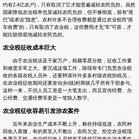
约有2.4亿农户)，只有取消了它才能普遍减轻农民负担。虽然
国家降低农业税率也算减轻农民负担，但不够彻底，留有“尾
巴”或者说“隐患”。农村许多不合理收费都是通过农业税而“搭
车收费”的，只有取消了农业税，这些费用才无“车”可搭，才
能比较彻底地减轻农民负担。
农业税征收成本巨大
由于农业税涉及千家万户，税额零星分散，征收工作量
和难度非常之大。要完成这项工作，除现有专门负责农业税
收的各级农税人员外，还要聘请许许多多村级农税协税员，
在农业税征收期间还要发动乡(镇)村两级几乎所有干部参与。
这样一来，不但人员工资是一大笔支出，而且宣传经费、办
公经费、交通经费等更是一笔惊人数字。
农业税征收容易引发涉农案件
近年来农业生产成本不断上升，粮价持续低迷，农民种
田收入甚微，有的甚至入不敷出，农民欠交、拒交农业税现
象屡见不鲜。农业税征收人员稍有不慎就可能发生涉农案件